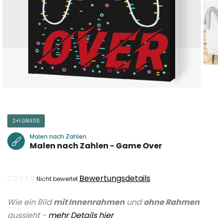
2+1 GRATIS
Malen nach Zahlen
Malen nach Zahlen - Game Over
Die
Bewertungsdetails
Nicht bewertet
durchschnittliche
Wie ein Bild
mit Innenrahmen
und
ohne Rahmen
Produktbewertung
aussieht -
mehr Details hier
ist