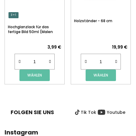
3 + 1
Holzständer - 68 cm
Hochglanzlack für das
fertige Bild 50ml (Malen
nach Zahlen)
3,99 €
19,99 €
WÄHLEN
WÄHLEN
F
U
SS
FOLGEN SIE UNS
Tik Tok
Youtube
Z
E
I
Instagram
L