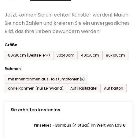
0,0
Jetzt können Sie ein echter Künstler werden! Malen
von
Sie nach Zahlen und kreieren Sie ein unvergessliches
5
Bild, das Ihre Lieben bewundern werden!
Sternen.
Größe
60x80cm (Bestseller⭐)
30x40cm
40x50cm
80x100cm
Rahmen
mit Innenrahmen aus Holz (Empfohlen👍)
ohne Rahmen (nur Leinwand)
Auf Plastiktafel
Auf Karton
Sie erhalten kostenlos
Pinselset - Bambus (4 Stück) Im Wert von 1,99 €