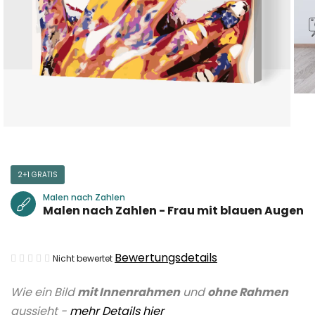
2+1 GRATIS
Malen nach Zahlen
Malen nach Zahlen - Frau mit blauen Augen
Die
Bewertungsdetails
Nicht bewertet
durchschnittliche
Wie ein Bild
mit Innenrahmen
und
ohne Rahmen
Produktbewertung
aussieht -
mehr Details hier
ist