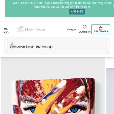
Zum
Wir erstellen aus Ihren Fotos schnellstmöglich Bilder in der bestmöglichen
Qualität. Hergestellt in der EU = keine Zölle
Inhalt
ANSEHEN
springen
Einloggen
WARENKORB
Wunschliste
Menü
Startseite
/
Technik
/
Malen nach Zahlen
/
Malen nach Zahlen -
Frau mit blauen Augen