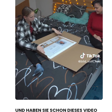
Loaded
:
Unmute
80.67%
UND HABEN SIE SCHON DIESES VIDEO