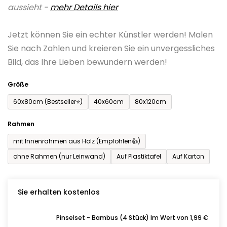
aussieht -
mehr Details hier
ist
0,0
Jetzt können Sie ein echter Künstler werden! Malen
von
Sie nach Zahlen und kreieren Sie ein unvergessliches
5
Bild, das Ihre Lieben bewundern werden!
Sternen.
Größe
60x80cm (Bestseller⭐)
40x60cm
80x120cm
Rahmen
mit Innenrahmen aus Holz (Empfohlen👍)
ohne Rahmen (nur Leinwand)
Auf Plastiktafel
Auf Karton
Sie erhalten kostenlos
Pinselset - Bambus (4 Stück) Im Wert von 1,99 €