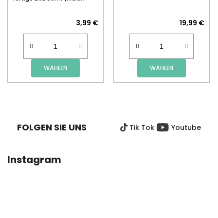
nach Zahlen)
3,99 €
19,99 €
WÄHLEN
WÄHLEN
F
U
SS
FOLGEN SIE UNS
Tik Tok
Youtube
Z
E
I
Instagram
L
E