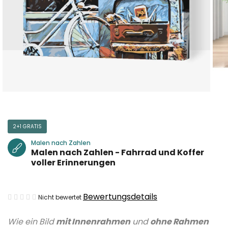
2+1 GRATIS
Malen nach Zahlen
Malen nach Zahlen - Fahrrad und Koffer
voller Erinnerungen
Die
Bewertungsdetails
Nicht bewertet
durchschnittliche
Wie ein Bild
mit Innenrahmen
und
ohne Rahmen
Produktbewertung