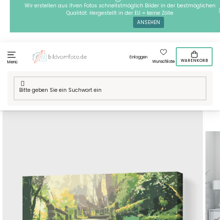
Zum
Wir erstellen aus Ihren Fotos schnellstmöglich Bilder in der bestmöglichen
Qualität. Hergestellt in der EU = keine Zölle
Inhalt
ANSEHEN
springen
Einloggen
WARENKORB
Wunschliste
Menü
Startseite
/
Technik
/
Malen nach Zahlen
/
Malen nach Zahlen -
Entenfamilie im Park