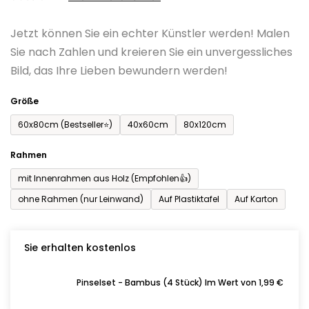
0,0
Jetzt können Sie ein echter Künstler werden! Malen
von
Sie nach Zahlen und kreieren Sie ein unvergessliches
5
Bild, das Ihre Lieben bewundern werden!
Sternen.
Größe
60x80cm (Bestseller⭐)
40x60cm
80x120cm
Rahmen
mit Innenrahmen aus Holz (Empfohlen👍)
ohne Rahmen (nur Leinwand)
Auf Plastiktafel
Auf Karton
Sie erhalten kostenlos
Pinselset - Bambus (4 Stück) Im Wert von 1,99 €