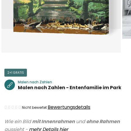
2+1 GRATIS
Malen nach Zahlen
Malen nach Zahlen - Entenfamilie im Park
Die
Bewertungsdetails
Nicht bewertet
durchschnittliche
Wie ein Bild
mit Innenrahmen
und
ohne Rahmen
Produktbewertung
aussieht -
mehr Details hier
ist