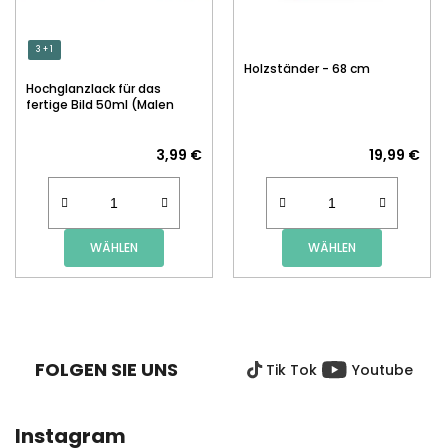
3 + 1
Holzständer - 68 cm
Hochglanzlack für das
fertige Bild 50ml (Malen
nach Zahlen)
3,99 €
19,99 €
WÄHLEN
WÄHLEN
F
U
SS
FOLGEN SIE UNS
Tik Tok
Youtube
Z
E
I
Instagram
L