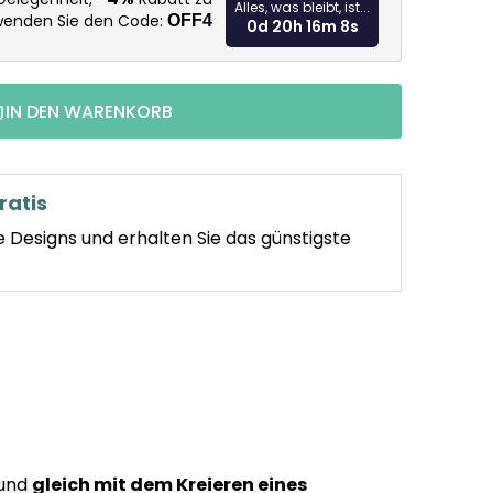
Alles, was bleibt, ist...
rwenden Sie den Code:
OFF4
0d 20h 16m 7s
IN DEN WARENKORB
ratis
e Designs und erhalten Sie das günstigste
 und
gleich mit dem Kreieren eines