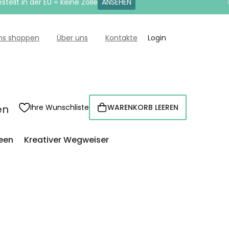
tellt in der EU = keine Zölle
ANSEHEN
uns shoppen
Über uns
Kontakte
Login
en
Ihre Wunschliste
WARENKORB LEEREN
WARENKORB
een
Kreativer Wegweiser