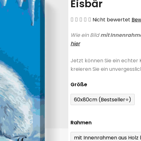
Eisbär
Die
Nicht bewertet
Bew
durchschnittliche
Wie ein Bild
mit Innenrahm
Produktbewertung
hier
ist
0,0
Jetzt können Sie ein echter
von
kreieren Sie ein unvergessli
5
Sternen.
Größe
60x80cm (Bestseller⭐)
Rahmen
mit Innenrahmen aus Holz