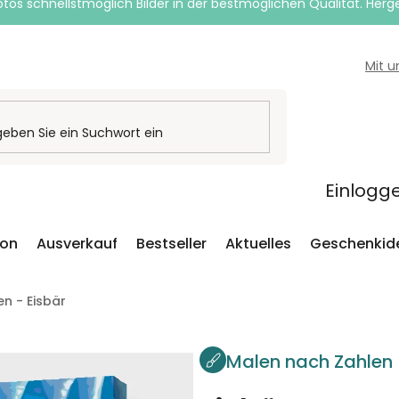
otos schnellstmöglich Bilder in der bestmöglichen Qualität. Herges
Mit 
Einlogg
ion
Ausverkauf
Bestseller
Aktuelles
Geschenkid
n - Eisbär
Malen nach Zahlen