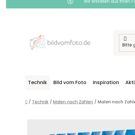
Wir erstellen aus Ihren F
Zum
Inhalt
springen
Technik
Bild vom Foto
Inspiration
Akt
Startseite
/
Technik
/
Malen nach Zahlen
/
Malen nach Zahle