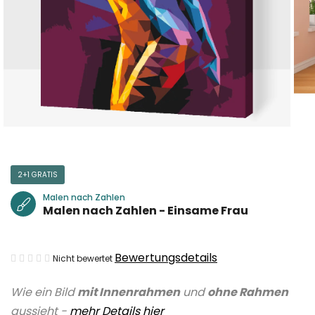
2+1 GRATIS
Malen nach Zahlen
Malen nach Zahlen - Einsame Frau
Die
Bewertungsdetails
Nicht bewertet
durchschnittliche
Wie ein Bild
mit Innenrahmen
und
ohne Rahmen
Produktbewertung
aussieht -
mehr Details hier
ist