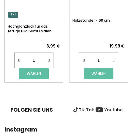
3 + 1
Holzständer - 68 cm
Hochglanzlack für das
fertige Bild 50ml (Malen
nach Zahlen)
3,99 €
19,99 €
WÄHLEN
WÄHLEN
F
U
SS
FOLGEN SIE UNS
Tik Tok
Youtube
Z
E
I
Instagram
L