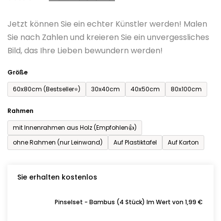
0,0
Jetzt können Sie ein echter Künstler werden! Malen
von
Sie nach Zahlen und kreieren Sie ein unvergessliches
5
Bild, das Ihre Lieben bewundern werden!
Sternen.
Größe
60x80cm (Bestseller⭐)
30x40cm
40x50cm
80x100cm
Rahmen
mit Innenrahmen aus Holz (Empfohlen👍)
ohne Rahmen (nur Leinwand)
Auf Plastiktafel
Auf Karton
Sie erhalten kostenlos
Pinselset - Bambus (4 Stück) Im Wert von 1,99 €