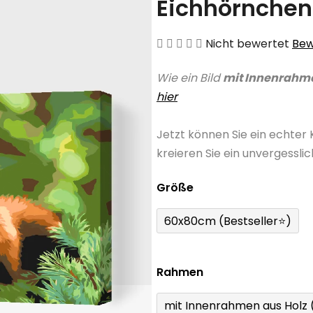
Eichhörnchen
Die
Nicht bewertet
Bew
durchschnittliche
Wie ein Bild
mit Innenrahm
Produktbewertung
hier
ist
0,0
Jetzt können Sie ein echter
von
kreieren Sie ein unvergessli
5
Sternen.
Größe
60x80cm (Bestseller⭐)
Rahmen
mit Innenrahmen aus Holz