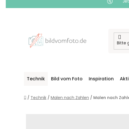
Jet
Zum
Inhalt
springen
Technik
Bild vom Foto
Inspiration
Akt
Startseite
/
Technik
/
Malen nach Zahlen
/
Malen nach Zahl