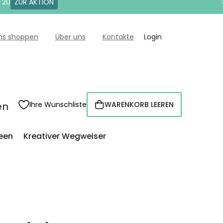
T20
ZUR AKTION
uns shoppen
Über uns
Kontakte
Login
en
Ihre Wunschliste
WARENKORB LEEREN
WARENKORB
een
Kreativer Wegweiser