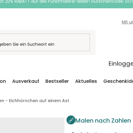
zt 20% RABATT auf alle Punktmalerei-Bilder! Gutscheincode: DO
Mit 
Einlogg
ion
Ausverkauf
Bestseller
Aktuelles
Geschenkid
en - Eichhörnchen auf einem Ast
Malen nach Zahlen