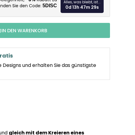
Alles, was bleibt, ist...
enden Sie den Code:
5DISC
0d 13h 47m 28s
IN DEN WARENKORB
ratis
e Designs und erhalten Sie das günstigste
 und
gleich mit dem Kreieren eines