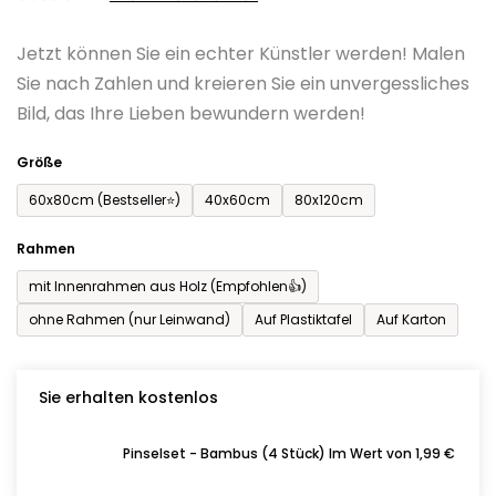
0,0
Jetzt können Sie ein echter Künstler werden! Malen
von
Sie nach Zahlen und kreieren Sie ein unvergessliches
5
Bild, das Ihre Lieben bewundern werden!
Sternen.
Größe
60x80cm (Bestseller⭐)
40x60cm
80x120cm
Rahmen
mit Innenrahmen aus Holz (Empfohlen👍)
ohne Rahmen (nur Leinwand)
Auf Plastiktafel
Auf Karton
Sie erhalten kostenlos
Pinselset - Bambus (4 Stück) Im Wert von 1,99 €