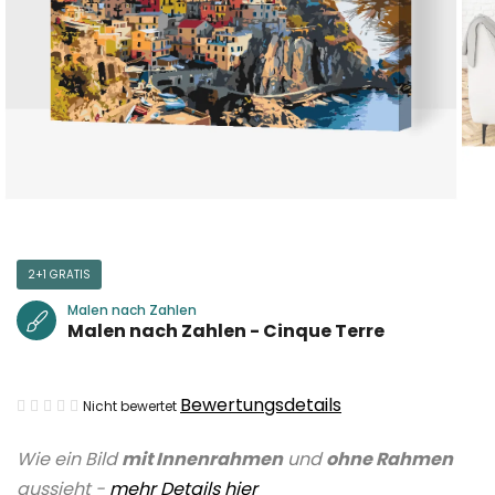
2+1 GRATIS
Malen nach Zahlen
Malen nach Zahlen - Cinque Terre
Die
Bewertungsdetails
Nicht bewertet
durchschnittliche
Wie ein Bild
mit Innenrahmen
und
ohne Rahmen
Produktbewertung
aussieht -
mehr Details hier
ist