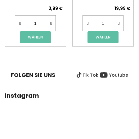
3,99 €
19,99 €
WÄHLEN
WÄHLEN
F
U
SS
FOLGEN SIE UNS
Tik Tok
Youtube
Z
E
I
Instagram
L
E