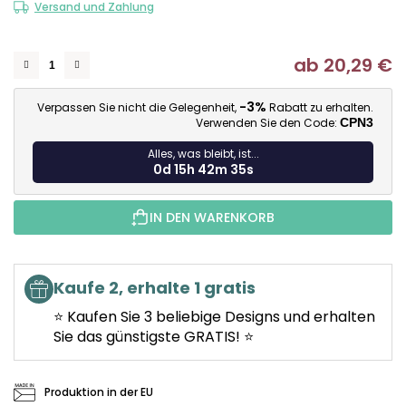
Versand und Zahlung
ab
20,29 €
Ve
-3%
Verpassen Sie nicht die Gelegenheit,
Rabatt zu erhalten.
Verwenden Sie den Code:
CPN3
Alles, was bleibt, ist...
0d 15h 42m 35s
IN DEN WARENKORB
Kaufe 2, erhalte 1 gratis
⭐ Kaufen Sie 3 beliebige Designs und erhalten
Sie das günstigste GRATIS! ⭐
Produktion in der EU