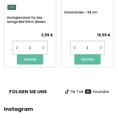
3 + 1
Holzständer - 68 cm
Hochglanzlack für das
fertige Bild 50ml (Malen
nach Zahlen)
3,99 €
19,99 €
WÄHLEN
WÄHLEN
F
U
SS
FOLGEN SIE UNS
Tik Tok
Youtube
Z
E
I
Instagram
L