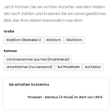
0,0
Jetzt können Sie ein echter Künstler werden! Malen
von
Sie nach Zahlen und kreieren Sie ein unvergessliches
5
Bild, das Ihre Lieben bewundern werden!
Sternen.
Größe
60x80cm (Bestseller⭐)
40x60cm
80x120cm
Rahmen
mit Innenrahmen aus Holz (Empfohlen👍)
ohne Rahmen (nur Leinwand)
Auf Plastiktafel
Auf Karton
Sie erhalten kostenlos
Pinselset - Bambus (4 Stück) Im Wert von 1,99 €