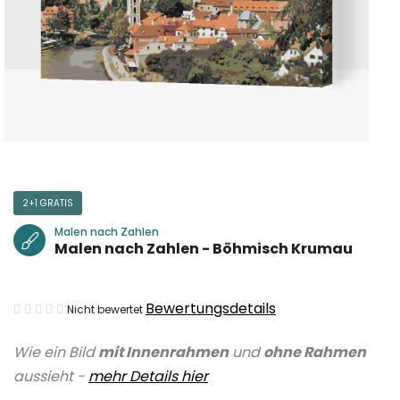
2+1 GRATIS
Malen nach Zahlen
Malen nach Zahlen - Böhmisch Krumau
Die
Bewertungsdetails
Nicht bewertet
durchschnittliche
Wie ein Bild
mit Innenrahmen
und
ohne Rahmen
Produktbewertung
aussieht -
mehr Details hier
ist