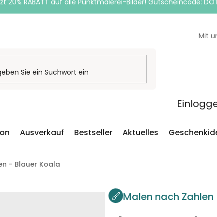
zt 20% RABATT auf alle Punktmalerei-Bilder! Gutscheincode: DO
Mit 
Einlogg
ion
Ausverkauf
Bestseller
Aktuelles
Geschenkid
n - Blauer Koala
Malen nach Zahlen