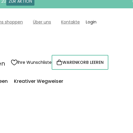
T20
ZUR AKTION
uns shoppen
Über uns
Kontakte
Login
en
Ihre Wunschliste
WARENKORB LEEREN
WARENKORB
een
Kreativer Wegweiser