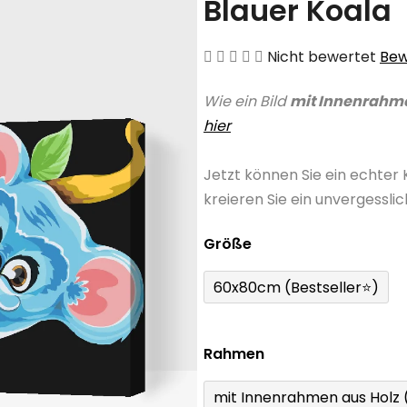
Blauer Koala
Die
Nicht bewertet
Bew
durchschnittliche
Wie ein Bild
mit Innenrahm
Produktbewertung
hier
ist
0,0
Jetzt können Sie ein echter
von
kreieren Sie ein unvergessli
5
Sternen.
Größe
60x80cm (Bestseller⭐)
Rahmen
mit Innenrahmen aus Holz