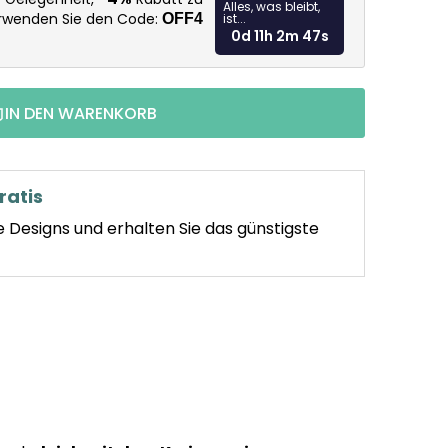
Alles, was bleibt,
erwenden Sie den Code:
OFF4
ist...
0d 11h 2m 46s
IN DEN WARENKORB
ratis
e Designs und erhalten Sie das günstigste