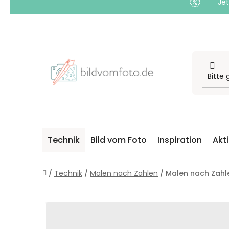
Jet
Zum
Inhalt
springen
Technik
Bild vom Foto
Inspiration
Akt
Startseite
/
Technik
/
Malen nach Zahlen
/
Malen nach Zahle