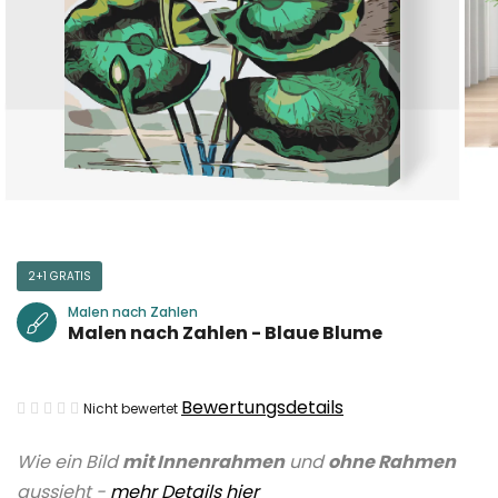
2+1 GRATIS
Malen nach Zahlen
Malen nach Zahlen - Blaue Blume
Die
Bewertungsdetails
Nicht bewertet
durchschnittliche
Wie ein Bild
mit Innenrahmen
und
ohne Rahmen
Produktbewertung
aussieht -
mehr Details hier
ist