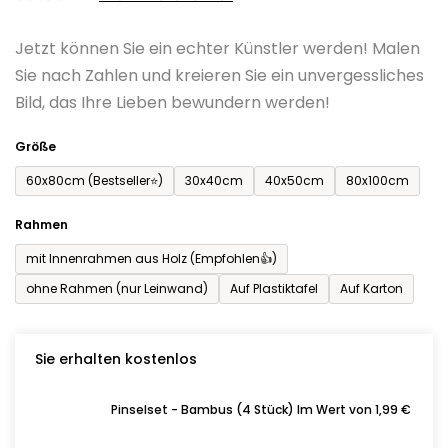
0,0
Jetzt können Sie ein echter Künstler werden! Malen
von
Sie nach Zahlen und kreieren Sie ein unvergessliches
5
Bild, das Ihre Lieben bewundern werden!
Sternen.
Größe
60x80cm (Bestseller⭐)
30x40cm
40x50cm
80x100cm
Rahmen
mit Innenrahmen aus Holz (Empfohlen👍)
ohne Rahmen (nur Leinwand)
Auf Plastiktafel
Auf Karton
Sie erhalten kostenlos
Pinselset - Bambus (4 Stück) Im Wert von 1,99 €