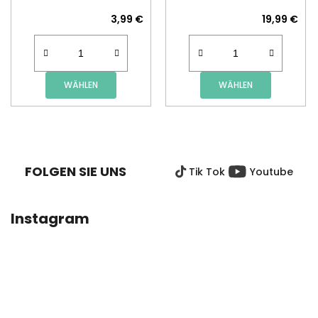
3,99 €
19,99 €
WÄHLEN
WÄHLEN
F
U
SS
FOLGEN SIE UNS
Tik Tok
Youtube
Z
E
I
Instagram
L
E