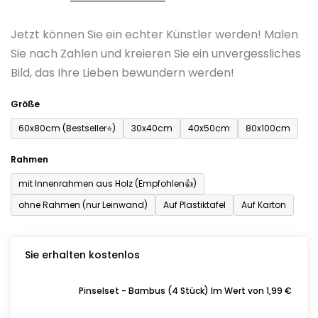
0,0
Jetzt können Sie ein echter Künstler werden! Malen
von
Sie nach Zahlen und kreieren Sie ein unvergessliches
5
Bild, das Ihre Lieben bewundern werden!
Sternen.
Größe
60x80cm (Bestseller⭐)
30x40cm
40x50cm
80x100cm
Rahmen
mit Innenrahmen aus Holz (Empfohlen👍)
ohne Rahmen (nur Leinwand)
Auf Plastiktafel
Auf Karton
Sie erhalten kostenlos
Pinselset - Bambus (4 Stück) Im Wert von 1,99 €