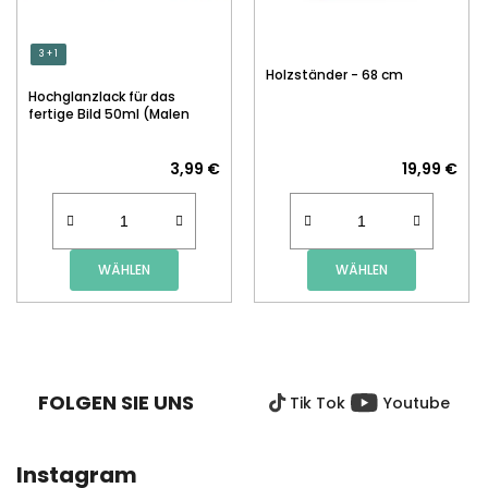
3 + 1
Holzständer - 68 cm
Hochglanzlack für das
fertige Bild 50ml (Malen
nach Zahlen)
3,99 €
19,99 €
WÄHLEN
WÄHLEN
F
U
SS
FOLGEN SIE UNS
Tik Tok
Youtube
Z
E
I
Instagram
L