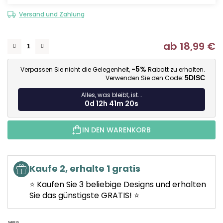
Versand und Zahlung
ab
18,99 €
Ve
-5%
Verpassen Sie nicht die Gelegenheit,
Rabatt zu erhalten.
Verwenden Sie den Code:
5DISC
Alles, was bleibt, ist...
0d 12h 41m 20s
IN DEN WARENKORB
Kaufe 2, erhalte 1 gratis
⭐ Kaufen Sie 3 beliebige Designs und erhalten
Sie das günstigste GRATIS! ⭐