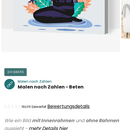
2+1 GRATIS
Malen nach Zahlen
Malen nach Zahlen - Beten
Die
Bewertungsdetails
Nicht bewertet
durchschnittliche
Wie ein Bild
mit Innenrahmen
und
ohne Rahmen
Produktbewertung
aussieht -
mehr Details hier
ist