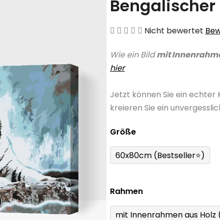
Bengalischer 
Die
Nicht bewertet
Bew
durchschnittliche
Wie ein Bild
mit Innenrahm
Produktbewertung
hier
ist
0,0
Jetzt können Sie ein echter
von
kreieren Sie ein unvergessli
5
Sternen.
Größe
60x80cm (Bestseller⭐)
Rahmen
mit Innenrahmen aus Holz