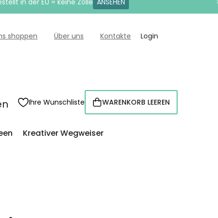
tellt in der EU = keine Zölle
ANSEHEN
uns shoppen
Über uns
Kontakte
Login
en
Ihre Wunschliste
WARENKORB LEEREN
WARENKORB
een
Kreativer Wegweiser