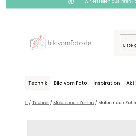
Wir erstellen aus Ihren F
Zum
Inhalt
springen
Technik
Bild vom Foto
Inspiration
Akt
Startseite
/
Technik
/
Malen nach Zahlen
/
Malen nach Zahle