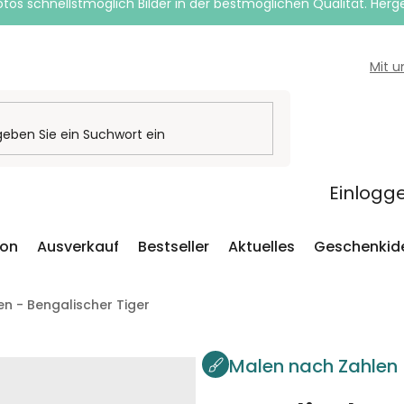
otos schnellstmöglich Bilder in der bestmöglichen Qualität. Herges
Mit 
Einlogg
ion
Ausverkauf
Bestseller
Aktuelles
Geschenkid
n - Bengalischer Tiger
Malen nach Zahlen