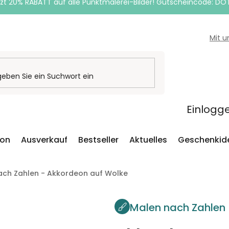
zt 20% RABATT auf alle Punktmalerei-Bilder! Gutscheincode: DO
Mit 
Einlogg
ion
Ausverkauf
Bestseller
Aktuelles
Geschenkid
ach Zahlen - Akkordeon auf Wolke
Malen nach Zahlen