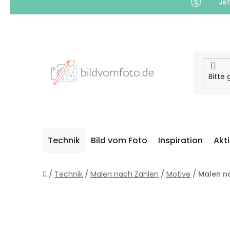
Jet
Zum
Inhalt
springen
Technik
Bild vom Foto
Inspiration
Akt
Startseite
/
Technik
/
Malen nach Zahlen
/
Motive
/
Malen n