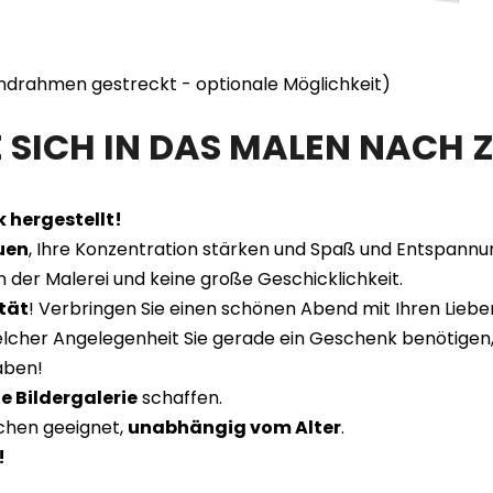
lindrahmen gestreckt - optionale Möglichkeit)
SICH IN DAS MALEN NACH Z
 hergestellt!
uen
, Ihre Konzentration stärken und Spaß und Entspannu
n der Malerei und keine große Geschicklichkeit.
tät
! Verbringen Sie einen schönen Abend mit Ihren Liebe
welcher Angelegenheit Sie gerade ein Geschenk benötigen, 
aben!
e Bildergalerie
schaffen.
schen geeignet,
unabhängig vom Alter
.
!