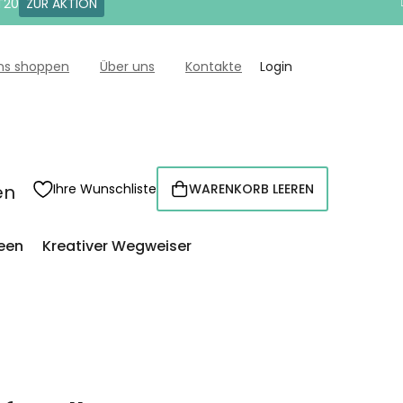
T20
ZUR AKTION
uns shoppen
Über uns
Kontakte
Login
en
Ihre Wunschliste
WARENKORB LEEREN
WARENKORB
een
Kreativer Wegweiser