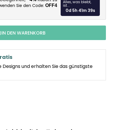
Alles, was bleibt,
rwenden Sie den Code:
OFF4
ist...
0d 5h 41m 38s
IN DEN WARENKORB
ratis
e Designs und erhalten Sie das günstigste