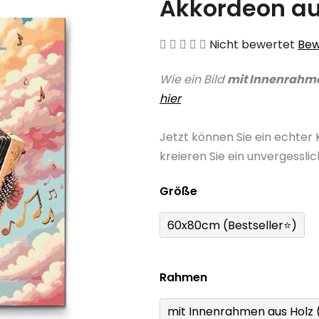
Akkordeon au
Die
Nicht bewertet
Bew
durchschnittliche
Wie ein Bild
mit Innenrahm
Produktbewertung
hier
ist
0,0
Jetzt können Sie ein echter
von
kreieren Sie ein unvergessli
5
Sternen.
Größe
60x80cm (Bestseller⭐)
Rahmen
mit Innenrahmen aus Holz