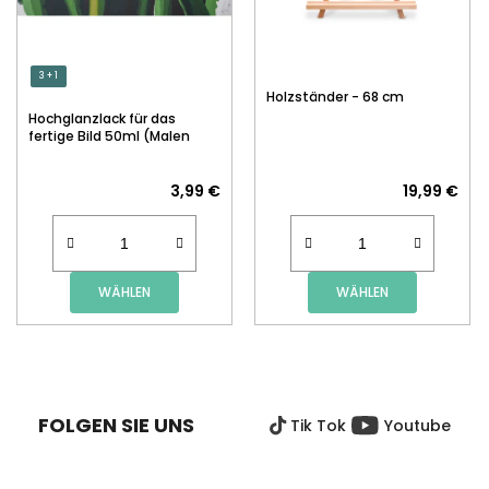
3 + 1
Holzständer - 68 cm
Hochglanzlack für das
fertige Bild 50ml (Malen
nach Zahlen)
3,99 €
19,99 €
WÄHLEN
WÄHLEN
F
U
SS
FOLGEN SIE UNS
Tik Tok
Youtube
Z
E
I