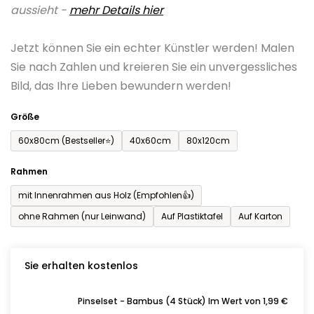
aussieht -
mehr Details hier
ist
0,0
Jetzt können Sie ein echter Künstler werden! Malen
von
Sie nach Zahlen und kreieren Sie ein unvergessliches
5
Bild, das Ihre Lieben bewundern werden!
Sternen.
Größe
60x80cm (Bestseller⭐)
40x60cm
80x120cm
Rahmen
mit Innenrahmen aus Holz (Empfohlen👍)
ohne Rahmen (nur Leinwand)
Auf Plastiktafel
Auf Karton
Sie erhalten kostenlos
Pinselset - Bambus (4 Stück) Im Wert von 1,99 €