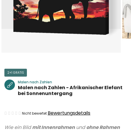
2+1 GRATIS
Malen nach Zahlen
Malen nach Zahlen - Afrikanischer Elefant
bei Sonnenuntergang
Die
Bewertungsdetails
Nicht bewertet
durchschnittliche
Wie ein Bild
mit Innenrahmen
und
ohne Rahmen
Produktbewertung