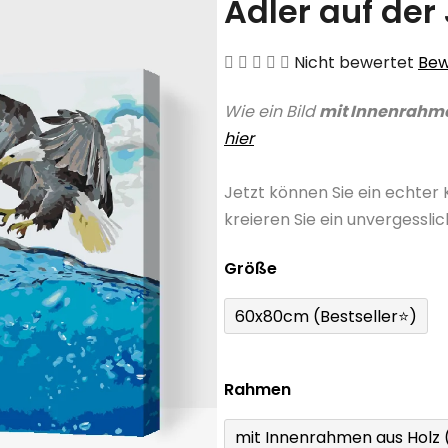
Adler auf der
Die
Nicht bewertet
Bew
durchschnittliche
Wie ein Bild
mit Innenrahm
Produktbewertung
hier
ist
0,0
Jetzt können Sie ein echter
von
kreieren Sie ein unvergessli
5
Sternen.
Größe
60x80cm (Bestseller⭐)
Rahmen
mit Innenrahmen aus Holz