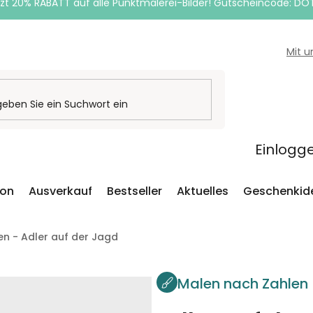
zt 20% RABATT auf alle Punktmalerei-Bilder! Gutscheincode: DO
Mit 
Einlogg
ion
Ausverkauf
Bestseller
Aktuelles
Geschenkid
n - Adler auf der Jagd
Malen nach Zahlen