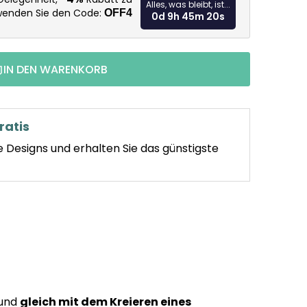
Alles, was bleibt, ist...
rwenden Sie den Code:
OFF4
0d 9h 45m 19s
IN DEN WARENKORB
ratis
e Designs und erhalten Sie das günstigste
 und
gleich mit dem Kreieren eines