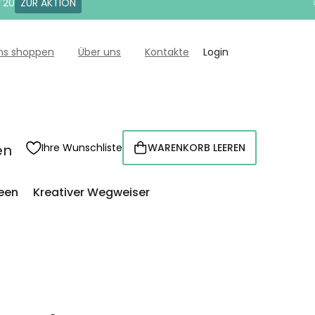
T20
ZUR AKTION
uns shoppen
Über uns
Kontakte
Login
en
Ihre Wunschliste
WARENKORB LEEREN
WARENKORB
een
Kreativer Wegweiser