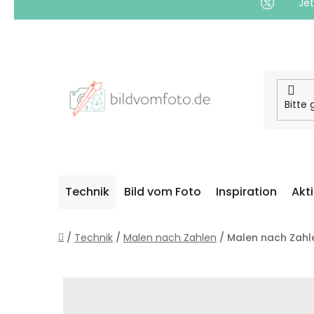
Jet
Zum
Inhalt
springen
Technik
Bild vom Foto
Inspiration
Akt
Startseite
/
Technik
/
Malen nach Zahlen
/
Malen nach Zahle