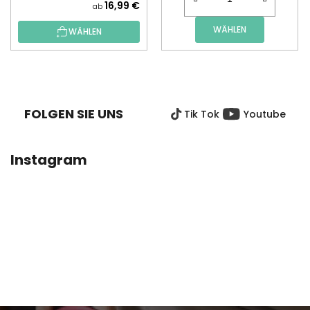
16,99 €
ab
WÄHLEN
WÄHLEN
F
U
SS
FOLGEN SIE UNS
Tik Tok
Youtube
Z
E
I
Instagram
L
E