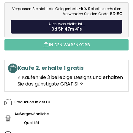
Ve
-5%
Verpassen Sie nicht die Gelegenheit,
Rabatt zu erhalten.
Verwenden Sie den Code:
5DISC
Alles, was bleibt, ist...
0d 5h 47m 39s
IN DEN WARENKORB
Kaufe 2, erhalte 1 gratis
⭐ Kaufen Sie 3 beliebige Designs und erhalten
Sie das günstigste GRATIS! ⭐
Produktion in der EU
Außergewöhnliche
Qualität