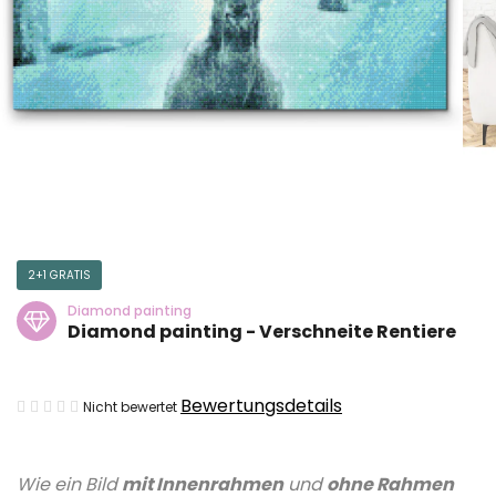
2+1 GRATIS
Diamond painting
Diamond painting - Verschneite Rentiere
Die
Bewertungsdetails
Nicht bewertet
durchschnittliche
Produktbewertung
Wie ein Bild
mit Innenrahmen
und
ohne Rahmen
ist