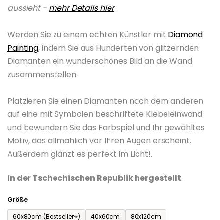
aussieht -
mehr Details hier
0,0
von
Werden Sie zu einem echten Künstler mit
Diamond
5
Painting
, indem Sie aus Hunderten von glitzernden
Sternen.
Diamanten ein wunderschönes Bild an die Wand
zusammenstellen.
Platzieren Sie einen Diamanten nach dem anderen
auf eine mit Symbolen beschriftete Klebeleinwand
und bewundern Sie das Farbspiel und Ihr gewähltes
Motiv, das allmählich vor Ihren Augen erscheint.
Außerdem glänzt es perfekt im Licht!.
In der Tschechischen Republik hergestellt
.
Größe
60x80cm (Bestseller⭐)
40x60cm
80x120cm