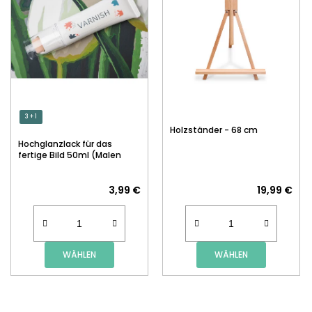
3 + 1
Holzständer - 68 cm
Hochglanzlack für das
fertige Bild 50ml (Malen
nach Zahlen)
3,99 €
19,99 €
WÄHLEN
WÄHLEN
F
U