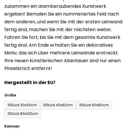
zusammen ein atemberaubendes Kunstwerk
0,0
ergeben! Bemalen Sie ein nummeriertes Feld nach
von
dem anderen, und wenn Sie mit der ersten Leinwand
5
fertig sind, machen Sie mit der nächsten weiter.
Sternen.
Fahren Sie fort, bis Sie mit dem gesamte Kunstwerk
fertig sind. Am Ende erhalten Sie ein dekoratives
Motiv, das sich über mehrere Leinwände erstreckt.
Ihre neuen künstlerischen Abenteuer sind nur einen
Pinselstrich entfernt!
Hergestellt in der EU!
Größe
3Stück 30x40cm
3Stück 40x60cm
3Stück 60x80cm
3Stück 80x120cm
Rahmen