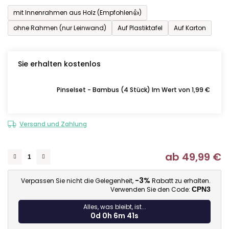
mit Innenrahmen aus Holz (Empfohlen👍)
ohne Rahmen (nur Leinwand)
Auf Plastiktafel
Auf Karton
Sie erhalten kostenlos
Pinselset - Bambus (4 Stück) Im Wert von 1,99 €
Versand und Zahlung
ab
49,99 €
Ve
-3%
Verpassen Sie nicht die Gelegenheit,
Rabatt zu erhalten.
Verwenden Sie den Code:
CPN3
Alles, was bleibt, ist...
0d 0h 6m 40s