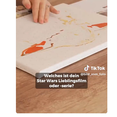
Loaded
:
Unmute
100.00%