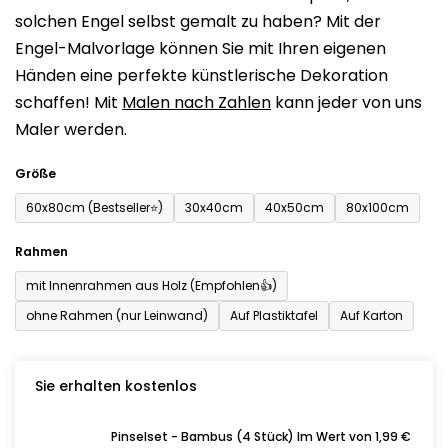
solchen Engel selbst gemalt zu haben? Mit der
0,0
Engel-Malvorlage können Sie mit Ihren eigenen
von
Händen eine perfekte künstlerische Dekoration
5
schaffen! Mit
Malen nach Zahlen
kann jeder von uns
Sternen.
Maler werden.
Größe
60x80cm (Bestseller⭐)
30x40cm
40x50cm
80x100cm
Rahmen
mit Innenrahmen aus Holz (Empfohlen👍)
ohne Rahmen (nur Leinwand)
Auf Plastiktafel
Auf Karton
Sie erhalten kostenlos
Pinselset - Bambus (4 Stück) Im Wert von 1,99 €