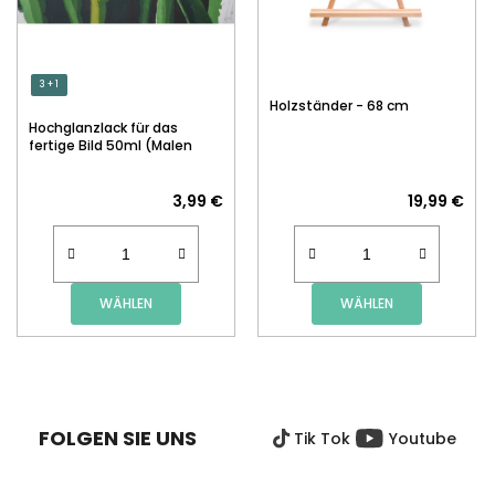
3 + 1
Holzständer - 68 cm
Hochglanzlack für das
fertige Bild 50ml (Malen
nach Zahlen)
3,99 €
19,99 €
WÄHLEN
WÄHLEN
F
U
SS
FOLGEN SIE UNS
Tik Tok
Youtube
Z
E