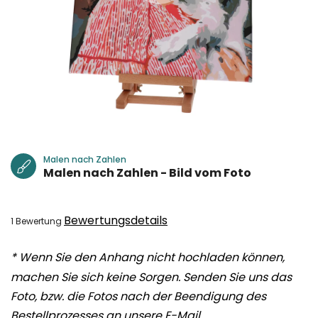
Malen nach Zahlen
Malen nach Zahlen - Bild vom Foto
Die
Bewertungsdetails
1 Bewertung
durchschnittliche
* Wenn Sie den Anhang nicht hochladen können,
Produktbewertung
ist
machen Sie sich keine Sorgen. Senden Sie uns das
5,0
Foto, bzw. die Fotos nach der Beendigung des
von
Bestellprozesses an unsere E-Mail