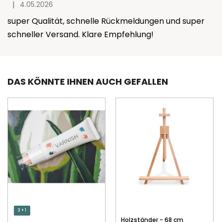
t
|
4.05.2026
Die Produktbewertung beträgt 5 von 5 Sternen.
e
super Qualität, schnelle Rückmeldungen und super
d
e
schneller Versand. Klare Empfehlung!
r
B
e
w
DAS KÖNNTE IHNEN AUCH GEFALLEN
e
r
t
u
n
g
e
n
3 + 1
Holzständer - 68 cm