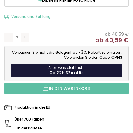
LADEN SIE HIER EIN FOTO HOCH
Versand und Zahlung
ab 40,59 €
ab
40,59 €
Ve
-3%
Verpassen Sie nicht die Gelegenheit,
Rabatt zu erhalten.
Verwenden Sie den Code:
CPN3
Alles, was bleibt, ist...
0d 22h 32m 44s
IN DEN WARENKORB
Produktion in der EU
Über 700 Farben
in der Palette