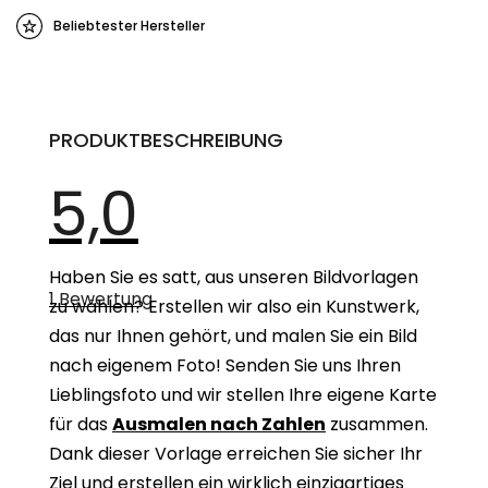
Beliebtester Hersteller
PRODUKTBESCHREIBUNG
5,0
Die
Haben Sie es satt, aus unseren Bildvorlagen
durchschnittliche
1 Bewertung
Produktbewertung
zu wählen? Erstellen wir also ein Kunstwerk,
ist
das nur Ihnen gehört, und malen Sie ein Bild
5,0
von
nach eigenem Foto! Senden Sie uns Ihren
5
Sternen.
Lieblingsfoto und wir stellen Ihre eigene Karte
für das
Ausmalen nach Zahlen
zusammen.
Dank dieser Vorlage erreichen Sie sicher Ihr
Ziel und erstellen ein wirklich einzigartiges