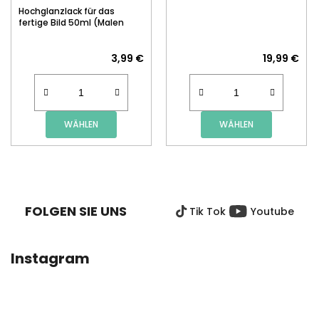
Hochglanzlack für das
fertige Bild 50ml (Malen
nach Zahlen)
3,99 €
19,99 €
WÄHLEN
WÄHLEN
F
U
SS
FOLGEN SIE UNS
Tik Tok
Youtube
Z
E
I
Instagram
L
E