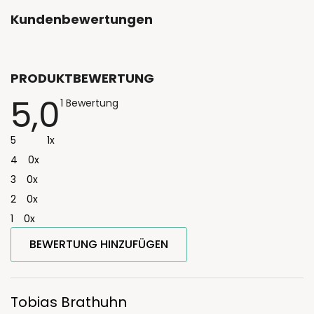
Kundenbewertungen
PRODUKTBEWERTUNG
5,0
Die
1 Bewertung
durchschnittliche
Produktbewertung
ist
5
1x
5,0
von
4
0x
5
Sternen.
3
0x
2
0x
1
0x
BEWERTUNG HINZUFÜGEN
L
i
s
Tobias Brathuhn