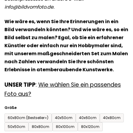
5
info@bildvomfoto.de.
Sternen.
Wie wäre es, wenn Sie Ihre Erinnerungen in ein
Bild verwandeln könnten? Und wie wäre es, so ein
Bild selbst zu malen? Egal, ob Sie ein erfahrener
Künstler oder einfach nur ein Hobbymaler sind,
mit unserem maßgeschneiderten Set zum Malen
nach Zahlen verwandeln Sie Ihre schönsten
Erlebnisse in atemberaubende Kunstwerke.
UNSER TIPP
:
Wie wählen Sie ein passendes
Foto aus?
Größe
60x80cm (Bestseller⭐)
40x50cm
40x60cm
40x80cm
50x50cm
80x80cm
80x100cm
80x120cm