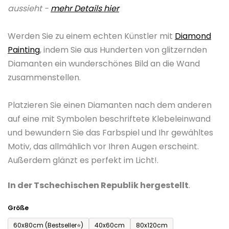
aussieht -
mehr Details hier
0,0
von
Werden Sie zu einem echten Künstler mit
Diamond
5
Painting
, indem Sie aus Hunderten von glitzernden
Sternen.
Diamanten ein wunderschönes Bild an die Wand
zusammenstellen.
Platzieren Sie einen Diamanten nach dem anderen
auf eine mit Symbolen beschriftete Klebeleinwand
und bewundern Sie das Farbspiel und Ihr gewähltes
Motiv, das allmählich vor Ihren Augen erscheint.
Außerdem glänzt es perfekt im Licht!.
In der Tschechischen Republik hergestellt
.
Größe
60x80cm (Bestseller⭐)
40x60cm
80x120cm