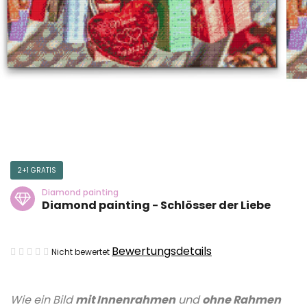
2+1 GRATIS
Diamond painting
Diamond painting - Schlösser der Liebe
Die
Bewertungsdetails
Nicht bewertet
durchschnittliche
Produktbewertung
Wie ein Bild
mit Innenrahmen
und
ohne Rahmen
ist