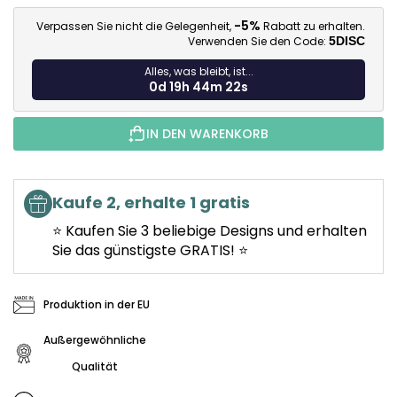
Ve
-5%
Verpassen Sie nicht die Gelegenheit,
Rabatt zu erhalten.
Verwenden Sie den Code:
5DISC
Alles, was bleibt, ist...
0d 19h 44m 20s
IN DEN WARENKORB
Kaufe 2, erhalte 1 gratis
⭐ Kaufen Sie 3 beliebige Designs und erhalten
Sie das günstigste GRATIS! ⭐
Produktion in der EU
Außergewöhnliche
Qualität