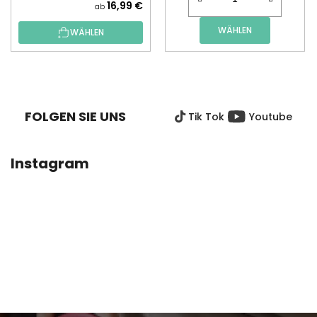
16,99 €
ab
WÄHLEN
WÄHLEN
F
U
SS
FOLGEN SIE UNS
Tik Tok
Youtube
Z
E
I
Instagram
L
E