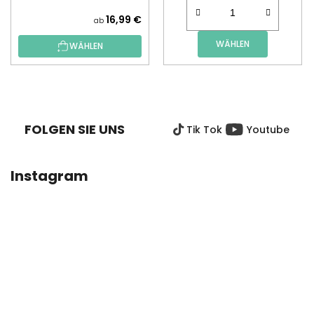
16,99 €
ab
WÄHLEN
WÄHLEN
F
U
SS
FOLGEN SIE UNS
Tik Tok
Youtube
Z
E
I
Instagram
L
E