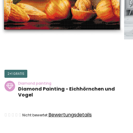
2+1 GRATIS
Diamond painting
Diamond Painting - Eichhörnchen und
Vogel
Die
Bewertungsdetails
Nicht bewertet
durchschnittliche
Produktbewertung