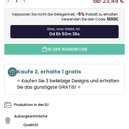
ab
23,49 €
Ve
-5%
Verpassen Sie nicht die Gelegenheit,
Rabatt zu erhalten.
Verwenden Sie den Code:
5DISC
Alles, was bleibt, ist...
0d 6h 50m 35s
IN DEN WARENKORB
Kaufe 2, erhalte 1 gratis
⭐ Kaufen Sie 3 beliebige Designs und erhalten
Sie das günstigste GRATIS! ⭐
Produktion in der EU
Außergewöhnliche
Qualität