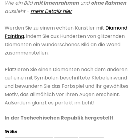
Wie ein Bild
mit Innenrahmen
und
ohne Rahmen
ist
aussieht -
mehr Details hier
0,0
von
Werden Sie zu einem echten Künstler mit
Diamond
5
Painting
, indem Sie aus Hunderten von glitzernden
Sternen.
Diamanten ein wunderschönes Bild an die Wand
zusammenstellen.
Platzieren Sie einen Diamanten nach dem anderen
auf eine mit Symbolen beschriftete Klebeleinwand
und bewundern Sie das Farbspiel und Ihr gewähltes
Motiv, das allmählich vor Ihren Augen erscheint.
Außerdem glänzt es perfekt im Licht!.
In der Tschechischen Republik hergestellt
.
Größe