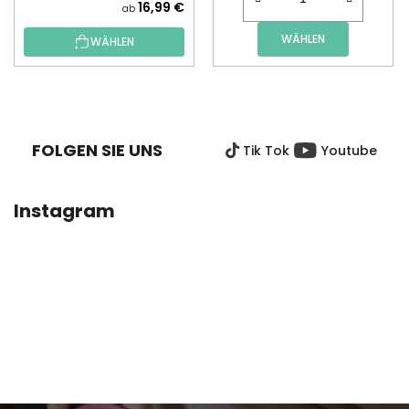
16,99 €
ab
WÄHLEN
WÄHLEN
F
U
SS
FOLGEN SIE UNS
Tik Tok
Youtube
Z
E
I
Instagram
L
E