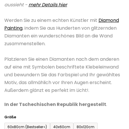
aussieht -
mehr Details hier
0,0
von
Werden Sie zu einem echten Künstler mit
Diamond
5
Painting
, indem Sie aus Hunderten von glitzernden
Sternen.
Diamanten ein wunderschönes Bild an die Wand
zusammenstellen.
Platzieren Sie einen Diamanten nach dem anderen
auf eine mit Symbolen beschriftete Klebeleinwand
und bewundern Sie das Farbspiel und Ihr gewähltes
Motiv, das allmählich vor Ihren Augen erscheint.
Außerdem glänzt es perfekt im Licht!.
In der Tschechischen Republik hergestellt
.
Größe
60x80cm (Bestseller⭐)
40x60cm
80x120cm