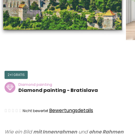
2+1 GRATIS
Diamond painting
Diamond painting - Bratislava
Die
Bewertungsdetails
Nicht bewertet
durchschnittliche
Produktbewertung
Wie ein Bild
mit Innenrahmen
und
ohne Rahmen
ist