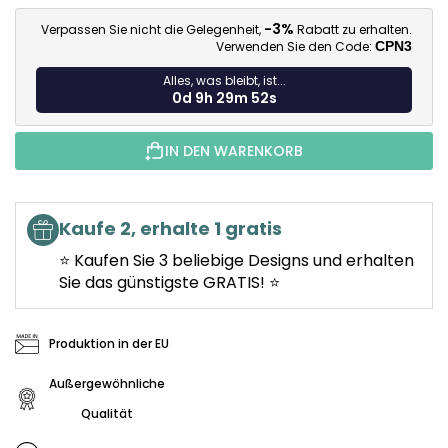
Ve
-3%
Verpassen Sie nicht die Gelegenheit,
Rabatt zu erhalten.
Verwenden Sie den Code:
CPN3
Alles, was bleibt, ist...
0d 9h 29m 50s
IN DEN WARENKORB
Kaufe 2, erhalte 1 gratis
⭐ Kaufen Sie 3 beliebige Designs und erhalten
Sie das günstigste GRATIS! ⭐
Produktion in der EU
Außergewöhnliche
Qualität