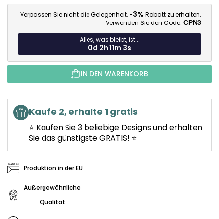
Ve
-3%
Verpassen Sie nicht die Gelegenheit,
Rabatt zu erhalten.
Verwenden Sie den Code:
CPN3
Alles, was bleibt, ist...
0d 2h 11m 1s
IN DEN WARENKORB
Kaufe 2, erhalte 1 gratis
⭐ Kaufen Sie 3 beliebige Designs und erhalten
Sie das günstigste GRATIS! ⭐
Produktion in der EU
Außergewöhnliche
Qualität