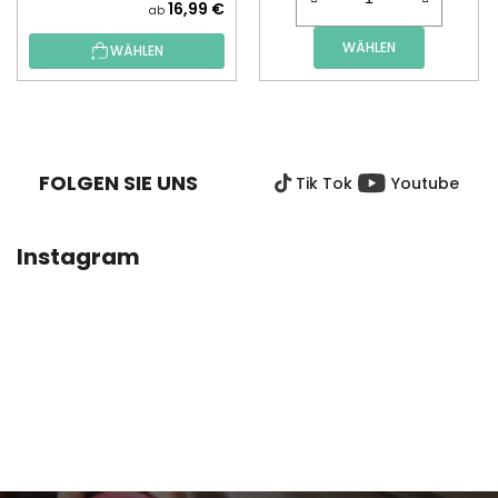
16,99 €
ab
WÄHLEN
WÄHLEN
F
U
SS
FOLGEN SIE UNS
Tik Tok
Youtube
Z
E
I
Instagram
L
E