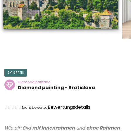
2+1 GRATIS
Diamond painting
Diamond painting - Bratislava
Die
Bewertungsdetails
Nicht bewertet
durchschnittliche
Produktbewertung
Wie ein Bild
mit Innenrahmen
und
ohne Rahmen
ist