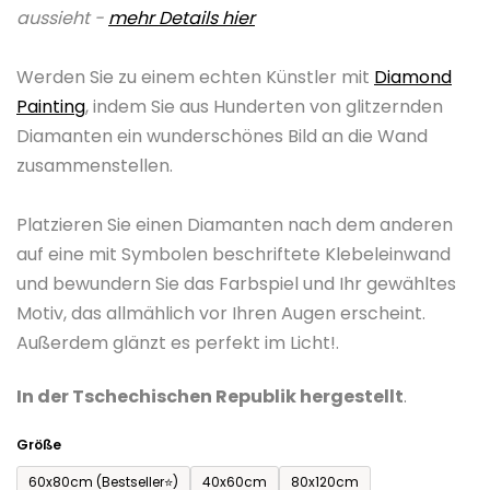
aussieht -
mehr Details hier
0,0
von
Werden Sie zu einem echten Künstler mit
Diamond
5
Painting
, indem Sie aus Hunderten von glitzernden
Sternen.
Diamanten ein wunderschönes Bild an die Wand
zusammenstellen.
Platzieren Sie einen Diamanten nach dem anderen
auf eine mit Symbolen beschriftete Klebeleinwand
und bewundern Sie das Farbspiel und Ihr gewähltes
Motiv, das allmählich vor Ihren Augen erscheint.
Außerdem glänzt es perfekt im Licht!.
In der Tschechischen Republik hergestellt
.
Größe
60x80cm (Bestseller⭐)
40x60cm
80x120cm