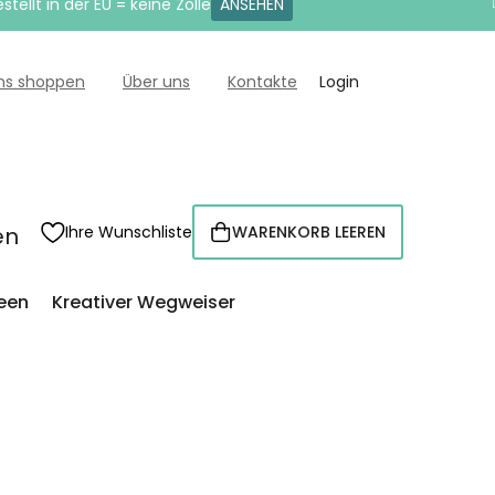
tellt in der EU = keine Zölle
ANSEHEN
uns shoppen
Über uns
Kontakte
Login
en
Ihre Wunschliste
WARENKORB LEEREN
WARENKORB
een
Kreativer Wegweiser