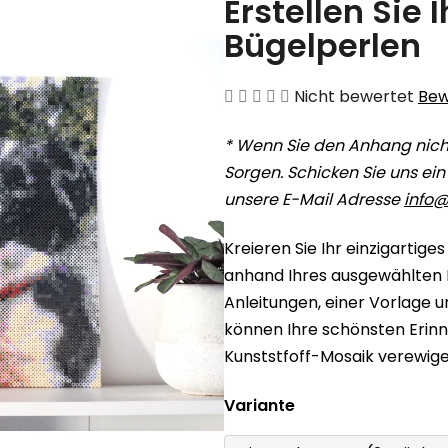
Erstellen Sie 
Bügelperlen
Die
Nicht bewertet
Bew
durchschnittliche
* Wenn Sie den Anhang nich
Produktbewertung
Sorgen. Schicken Sie uns ei
ist
unsere E-Mail Adresse
info@
0,0
von
Kreieren Sie Ihr einzigartig
5
anhand Ihres ausgewählten 
Sternen.
Anleitungen, einer Vorlage
können Ihre schönsten Eri
Kunststfoff-Mosaik verewigen
Variante