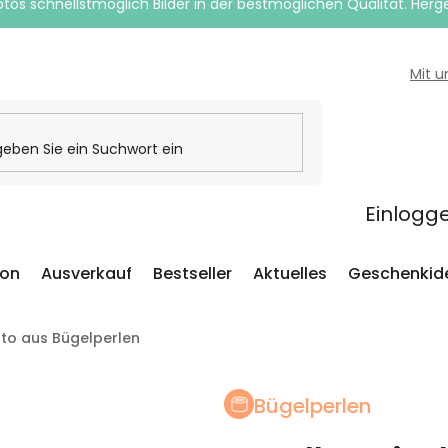
otos schnellstmöglich Bilder in der bestmöglichen Qualität. Herges
Mit 
Einlogg
ion
Ausverkauf
Bestseller
Aktuelles
Geschenkid
Foto aus Bügelperlen
Bügelperlen