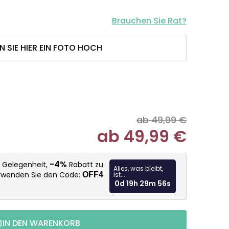
Brauchen Sie Rat?
N SIE HIER EIN FOTO HOCH
ab 49,99 €
ab
49,99 €
Verkaufspr
-4%
e Gelegenheit,
Rabatt zu
Alles, was bleibt,
erwenden Sie den Code:
OFF4
ist...
0d 19h 29m 54s
IN DEN WARENKORB