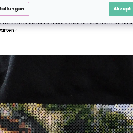
r die Stiftplatte platziert haben, hilft Ihnen und er
stellungen
Akzepti
 Nummern, damit Sie wissen, welche Perle wohin kommt. K
warten?