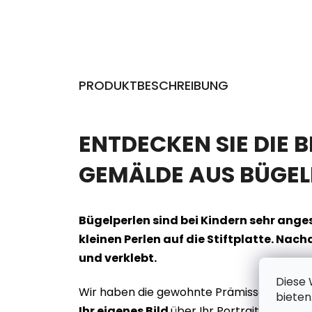
PRODUKTBESCHREIBUNG
ENTDECKEN SIE DIE 
GEMÄLDE AUS BÜGEL
Bügelperlen sind bei Kindern sehr angesa
kleinen Perlen auf die Stiftplatte. Nac
und verklebt.
Diese 
Wir haben die gewohnte Prämisse beibeha
bieten
Ihr eigenes Bild
über Ihr Portrait, eine La