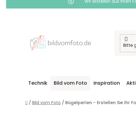
Wir erstellen aus Ihren F
Zum
Inhalt
springen
Technik
Bild vom Foto
Inspiration
Akt
Startseite
/
Bild vom Foto
/
Bügelperlen - Erstellen Sie Ihr 