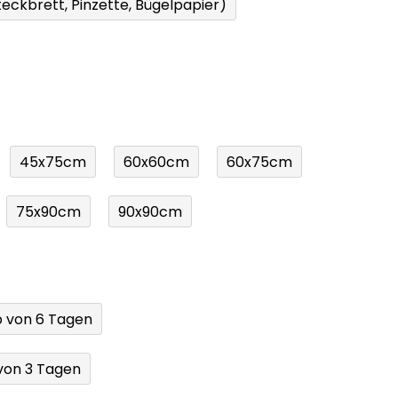
eckbrett, Pinzette, Bügelpapier)
45x75cm
60x60cm
60x75cm
75x90cm
90x90cm
b von 6 Tagen
von 3 Tagen