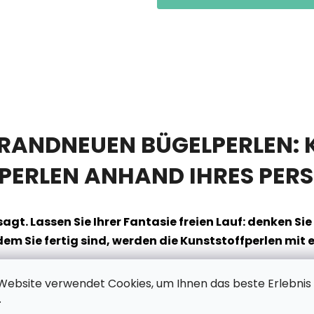
BRANDNEUEN BÜGELPERLEN: K
PERLEN ANHAND IHRES PERS
gt. Lassen Sie Ihrer Fantasie freien Lauf: denken Sie
hdem Sie fertig sind, werden die Kunststoffperlen mi
Website verwendet Cookies, um Ihnen das beste Erlebnis
lten, aber den Spaßfaktor aufgepeppt.
Dank unserer fo
.
ndschaft oder Ihrem Haustier erstellen,
egal welche Bildq