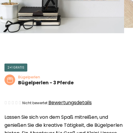
2+1 GRATIS
Bügelperlen
Bügelperlen - 3 Pferde
Die
Bewertungsdetails
Nicht bewertet
durchschnittliche
Lassen Sie sich von dem Spaß mitreißen, und
Produktbewertung
genießen Sie die kreative Tätigkeit, die Bügelperlen
ist