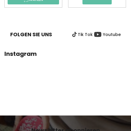
F
U
SS
FOLGEN SIE UNS
Tik Tok
Youtube
Z
E
I
Instagram
L
E
Newsletter abonnieren