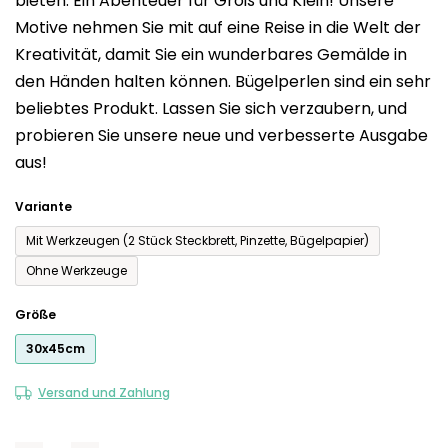
bieten. Ein Abenteuer für Groß und Klein! Unsere
0,0
Motive nehmen Sie mit auf eine Reise in die Welt der
von
Kreativität, damit Sie ein wunderbares Gemälde in
5
den Händen halten können. Bügelperlen sind ein sehr
Sternen.
beliebtes Produkt. Lassen Sie sich verzaubern, und
probieren Sie unsere neue und verbesserte Ausgabe
aus!
Variante
Mit Werkzeugen (2 Stück Steckbrett, Pinzette, Bügelpapier)
Ohne Werkzeuge
Größe
30x45cm
Versand und Zahlung