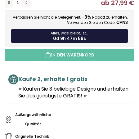
ab
27,99 €
Ve
-3%
Verpassen Sie nicht die Gelegenheit,
Rabatt zu erhalten.
Verwenden Sie den Code:
CPN3
Alles, was bleibt, ist...
0d 9h 47m 57s
IN DEN WARENKORB
Kaufe 2, erhalte 1 gratis
⭐ Kaufen Sie 3 beliebige Designs und erhalten
Sie das günstigste GRATIS! ⭐
Außergewöhnliche
Qualität
Originelle Technik