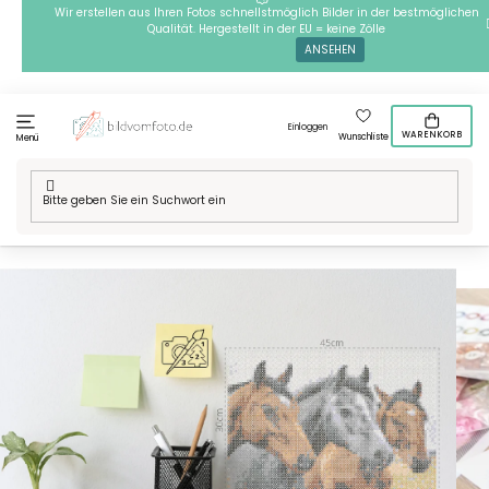
Zum
Wir erstellen aus Ihren Fotos schnellstmöglich Bilder in der bestmöglichen
Qualität. Hergestellt in der EU = keine Zölle
Inhalt
ANSEHEN
springen
Einloggen
WARENKORB
Wunschliste
Menü
Startseite
/
Technik
/
Bügelperlen
/
Motive
/
Bügelperlen - 3 Pferde