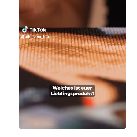
Loaded
:
Unmute
100.00%