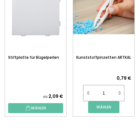
Stiftplatte für Bügelperlen
Kunststoffpinzetten ARTKAL
0,79 €
2,09 €
ab
WÄHLEN
WÄHLEN
F
U
SS