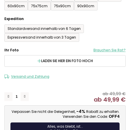
60x90cm
75x75cm
75x90cm
90x90cm
Expedition
Standardversand innerhalb von 6 Tagen
Expressversand innerhalb von 3 Tagen
Ihr Foto
Brauchen Sie Rat?
LADEN SIE HIER EIN FOTO HOCH
Versand und Zahlung
ab 49,99 €
ab
49,99 €
Ve
-4%
Verpassen Sie nicht die Gelegenheit,
Rabatt zu erhalten.
Verwenden Sie den Code:
OFF4
Alles, was bleibt, ist...