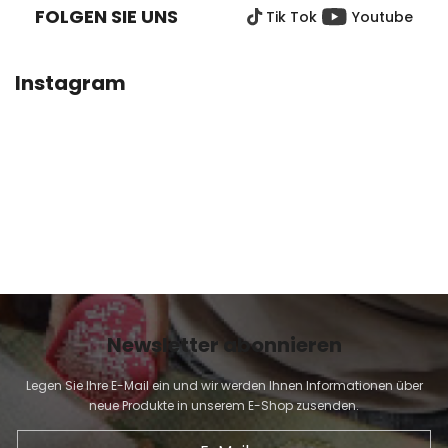
FOLGEN SIE UNS
Tik Tok
Youtube
Z
E
I
Instagram
L
E
Newsletter abonnieren
Legen Sie Ihre E-Mail ein und wir werden Ihnen Informationen über
neue Produkte in unserem E-Shop zusenden.