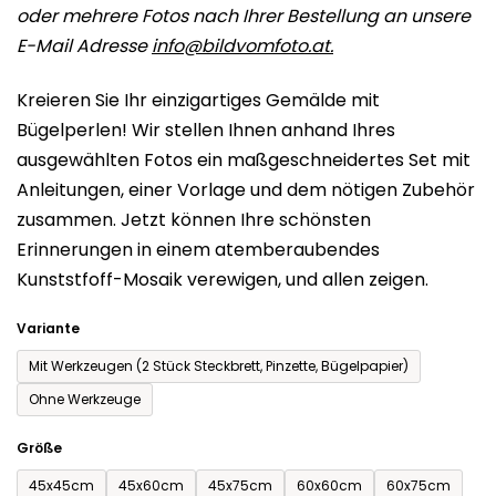
oder mehrere Fotos nach Ihrer Bestellung an unsere
0,0
E-Mail Adresse
info@bildvomfoto.at.
von
5
Kreieren Sie Ihr einzigartiges Gemälde mit
Sternen.
Bügelperlen! Wir stellen Ihnen anhand Ihres
ausgewählten Fotos ein maßgeschneidertes Set mit
Anleitungen, einer Vorlage und dem nötigen Zubehör
zusammen. Jetzt können Ihre schönsten
Erinnerungen in einem atemberaubendes
Kunststfoff-Mosaik verewigen, und allen zeigen.
Variante
Mit Werkzeugen (2 Stück Steckbrett, Pinzette, Bügelpapier)
Ohne Werkzeuge
Größe
45x45cm
45x60cm
45x75cm
60x60cm
60x75cm