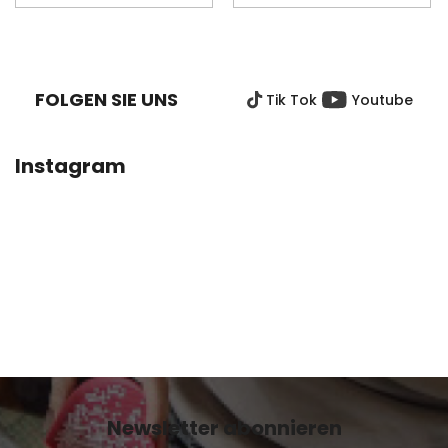
F
U
SS
FOLGEN SIE UNS
Tik Tok
Youtube
Z
E
I
Instagram
L
E
Newsletter abonnieren