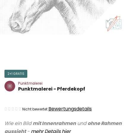
2+1 GRATIS
Punktmalerei
Punktmalerei - Pferdekopf
Die
Bewertungsdetails
Nicht bewertet
durchschnittliche
Wie ein Bild
mit Innenrahmen
und
ohne Rahmen
Produktbewertung
aussieht
-
mehr Details
hier
ist