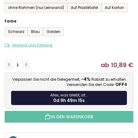
ohne Rahmen (nur Leinwand)
Auf Plastiktafel
Auf Karton
Farbe
Schwarz
Blau
Golden
Versand und Zahlung
ab
10,89 €
Ve
-4%
Verpassen Sie nicht die Gelegenheit,
Rabatt zu erhalten.
Verwenden Sie den Code:
OFF4
Alles, was bleibt, ist...
0d 9h 49m 15s
IN DEN WARENKORB