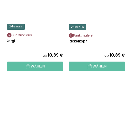
2+1 GRATIS
2+1 GRATIS
Punktmalerei
Punktmalerei
Corgi
Dackelkopf
10,89 €
10,89 €
ab
ab
WÄHLEN
WÄHLEN