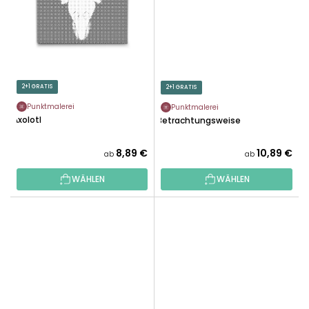
2+1 GRATIS
2+1 GRATIS
Punktmalerei
Punktmalerei
Axolotl
Betrachtungsweise
8,89 €
10,89 €
ab
ab
WÄHLEN
WÄHLEN