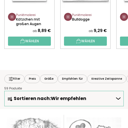
Punktmalerei
Punktmalerei
Kätzchen mit
Bulldogge
großen Augen
8,89 €
9,29 €
ab
ab
WÄHLEN
WÄHLEN
Filter
Preis
Größe
Empfohlen für
Kreative Zeitspanne
59 Produkte
P
Sortieren nach:
Wir empfehlen
R
O
D
L
U
I