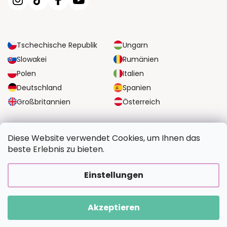
Tschechische Republik
Ungarn
Slowakei
Rumänien
Polen
Italien
Deutschland
Spanien
Großbritannien
Österreich
ZUVERLÄSSIGE TRANSPORTMÖGLICHKEITEN
Diese Website verwendet Cookies, um Ihnen das
beste Erlebnis zu bieten.
SICHERE ZAHLUNGSOPTIONEN
Einstellungen
Akzeptieren
Copyright 2026
BildvomFoto.de
. Alle Rechte vorbehalten.
Erstellt von Shoptet Premium
|
Upravilo
FV STUDIO