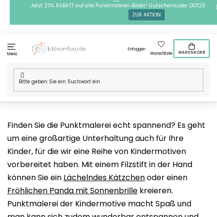
Zum
Jetzt 20% RABATT auf alle Punktmalerei-Bilder! Gutscheincode: DOT20
ZUR AKTION
Inhalt
springen
Einloggen
WARENKORB
Wunschliste
Menü
Startseite
/
Technik
/
Punktmalerei
/
Punktmalerei Motive
/
Für
Kinder
Finden Sie die Punktmalerei echt spannend? Es geht
um eine großartige Unterhaltung auch für Ihre
Kinder, für die wir eine Reihe von Kindermotiven
vorbereitet haben. Mit einem Filzstift in der Hand
können Sie ein
Lächelndes Kätzchen
oder einen
Fröhlichen Panda mit Sonnenbrille
kreieren.
Punktmalerei der Kindermotive macht Spaß und
man kann sich zudem wunderbar entspannen und