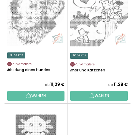
K
S
T
T
S
E
O
D
R
E
T
R
I
P
E
R
2+1 GRATIS
2+1 GRATIS
R
O
U
Punktmalerei
Punktmalerei
D
Abbildung eines Hundes
Amor und Kätzchen
N
U
G
K
11,29 €
11,29 €
ab
ab
T
WÄHLEN
WÄHLEN
E