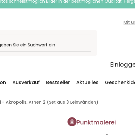
otos schnellstmöglich Bilder in der bestmöglichen Qualität. Herges
Mit 
Einlogg
ion
Ausverkauf
Bestseller
Aktuelles
Geschenkid
 - Akropolis, Athen 2 (Set aus 3 Leinwänden)
Punktmalerei