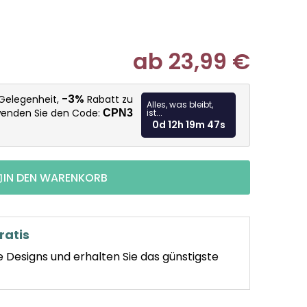
ab
23,99 €
Verkaufspr
-3%
 Gelegenheit,
Rabatt zu
Alles, was bleibt,
wenden Sie den Code:
CPN3
ist...
0d 12h 19m 45s
IN DEN WARENKORB
ratis
e Designs und erhalten Sie das günstigste