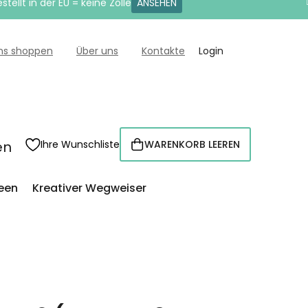
tellt in der EU = keine Zölle
ANSEHEN
uns shoppen
Über uns
Kontakte
Login
en
Ihre Wunschliste
WARENKORB LEEREN
WARENKORB
een
Kreativer Wegweiser