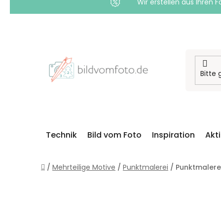
Wir erstellen aus Ihren F
Zum
Inhalt
springen
Technik
Bild vom Foto
Inspiration
Akt
Startseite
/
Mehrteilige Motive
/
Punktmalerei
/
Punktmalerei