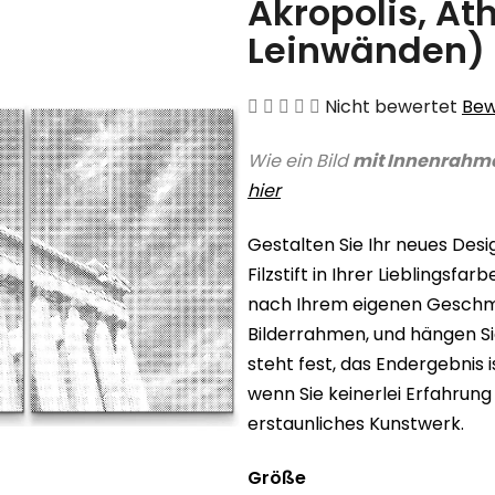
Akropolis, At
Leinwänden)
Die
Nicht bewertet
Bew
durchschnittliche
Wie ein Bild
mit Innenrahm
Produktbewertung
hier
ist
0,0
Gestalten Sie Ihr neues Des
von
Filzstift in Ihrer Lieblingsf
5
nach Ihrem eigenen Geschmac
Sternen.
Bilderrahmen, und hängen Sie
steht fest, das Endergebnis 
wenn Sie keinerlei Erfahrung
erstaunliches Kunstwerk.
Größe