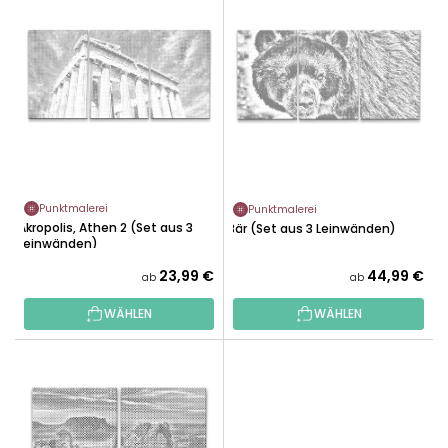
I
K
S
T
T
S
E
O
D
R
E
T
R
I
P
E
R
R
Punktmalerei
Punktmalerei
O
Akropolis, Athen 2 (Set aus 3
U
Bär (Set aus 3 Leinwänden)
D
Leinwänden)
N
U
23,99 €
44,99 €
G
ab
ab
K
T
WÄHLEN
WÄHLEN
E