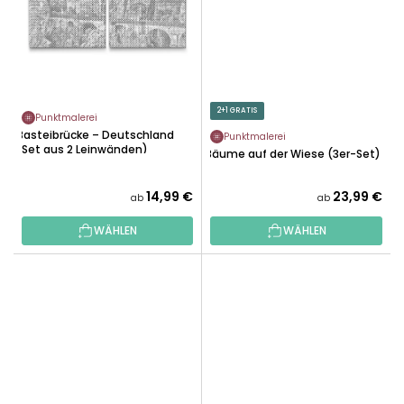
2+1 GRATIS
Punktmalerei
Basteibrücke – Deutschland
Punktmalerei
(Set aus 2 Leinwänden)
Bäume auf der Wiese (3er-Set)
14,99 €
23,99 €
ab
ab
WÄHLEN
WÄHLEN