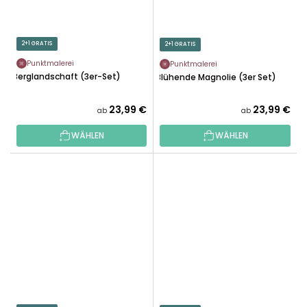
2+1 GRATIS
2+1 GRATIS
Punktmalerei
Punktmalerei
Berglandschaft (3er-Set)
Blühende Magnolie (3er Set)
23,99 €
23,99 €
ab
ab
WÄHLEN
WÄHLEN