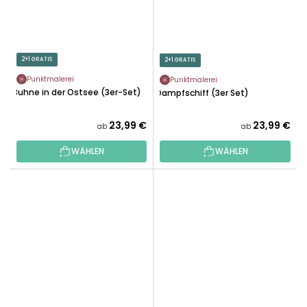
2+1 GRATIS
2+1 GRATIS
Punktmalerei
Punktmalerei
Buhne in der Ostsee (3er-Set)
Dampfschiff (3er Set)
23,99 €
23,99 €
ab
ab
WÄHLEN
WÄHLEN