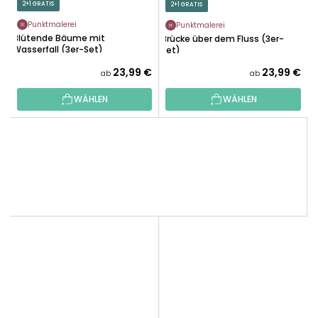
2+1 GRATIS
2+1 GRATIS
Punktmalerei
Punktmalerei
Blütende Bäume mit
Brücke über dem Fluss (3er-
Wasserfall (3er-Set)
Set)
23,99 €
23,99 €
ab
ab
WÄHLEN
WÄHLEN