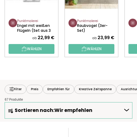
Punktmalerei
Punktmalerei
Engel mit weißen
Raubvogel (3er-
Flügeln (Set aus 3
Set)
Leinwänden)
22,99 €
23,99 €
ab
ab
WÄHLEN
WÄHLEN
Filter
Preis
Empfohlen für
Kreative Zeitspanne
Ausricht
67 Produkte
P
Sortieren nach:
Wir empfehlen
R
O
D
L
U