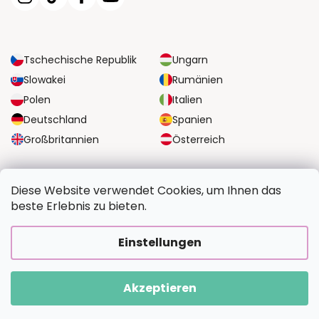
Tschechische Republik
Ungarn
Slowakei
Rumänien
Polen
Italien
Deutschland
Spanien
Großbritannien
Österreich
ZUVERLÄSSIGE TRANSPORTMÖGLICHKEITEN
Diese Website verwendet Cookies, um Ihnen das
beste Erlebnis zu bieten.
SICHERE ZAHLUNGSOPTIONEN
Einstellungen
Akzeptieren
Copyright 2026
BildvomFoto.de
. Alle Rechte vorbehalten.
Erstellt von Shoptet Premium
|
Upravilo
FV STUDIO