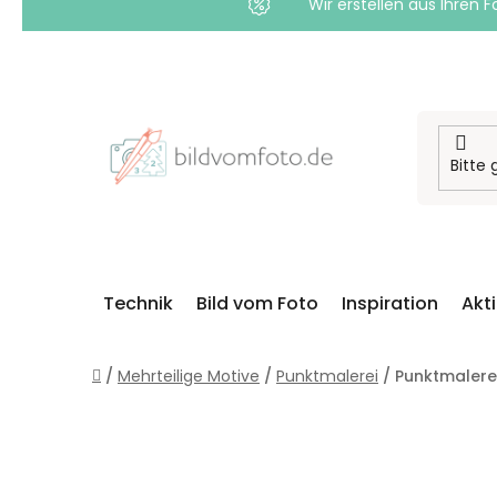
Wir erstellen aus Ihren F
Zum
Inhalt
springen
Technik
Bild vom Foto
Inspiration
Akt
Startseite
/
Mehrteilige Motive
/
Punktmalerei
/
Punktmalerei