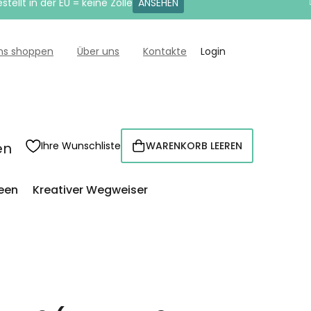
tellt in der EU = keine Zölle
ANSEHEN
uns shoppen
Über uns
Kontakte
Login
en
Ihre Wunschliste
WARENKORB LEEREN
WARENKORB
een
Kreativer Wegweiser