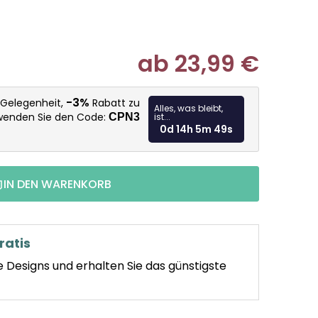
ab
23,99 €
Verkaufspr
-3%
 Gelegenheit,
Rabatt zu
Alles, was bleibt,
rwenden Sie den Code:
CPN3
ist...
0d 14h 5m 47s
IN DEN WARENKORB
ratis
e Designs und erhalten Sie das günstigste