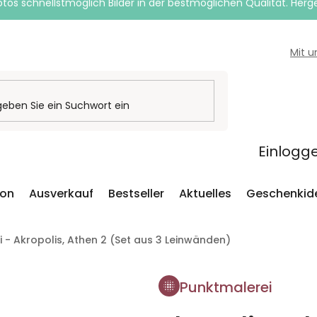
otos schnellstmöglich Bilder in der bestmöglichen Qualität. Herges
Mit 
Einlogg
ion
Ausverkauf
Bestseller
Aktuelles
Geschenkid
 - Akropolis, Athen 2 (Set aus 3 Leinwänden)
Punktmalerei