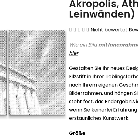
Akropolis, At
Leinwänden)
Die
Nicht bewertet
Bew
durchschnittliche
Wie ein Bild
mit Innenrahm
Produktbewertung
hier
ist
0,0
Gestalten Sie Ihr neues Des
von
Filzstift in Ihrer Lieblingsf
5
nach Ihrem eigenen Geschmac
Sternen.
Bilderrahmen, und hängen Sie
steht fest, das Endergebnis 
wenn Sie keinerlei Erfahrung
erstaunliches Kunstwerk.
Größe