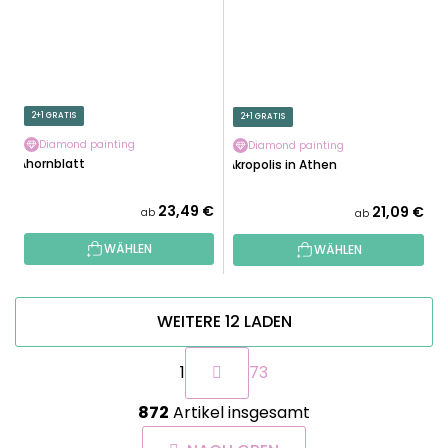
2+1 GRATIS
2+1 GRATIS
Diamond painting
Diamond painting
Ahornblatt
Akropolis in Athen
23,49 €
21,09 €
ab
ab
WÄHLEN
WÄHLEN
WEITERE 12 LADEN
P
1
73
a
g
S
i
872
Artikel insgesamt
t
n
e