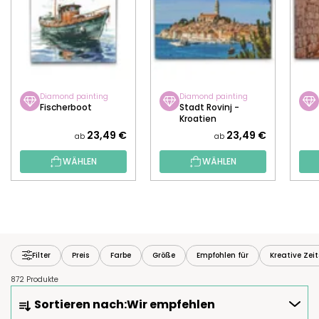
Diamond painting
Diamond painting
Fischerboot
Stadt Rovinj -
Kroatien
23,49 €
23,49 €
ab
ab
WÄHLEN
WÄHLEN
Filter
Preis
Farbe
Größe
Empfohlen für
Kreative Zei
872 Produkte
P
Sortieren nach:
Wir empfehlen
R