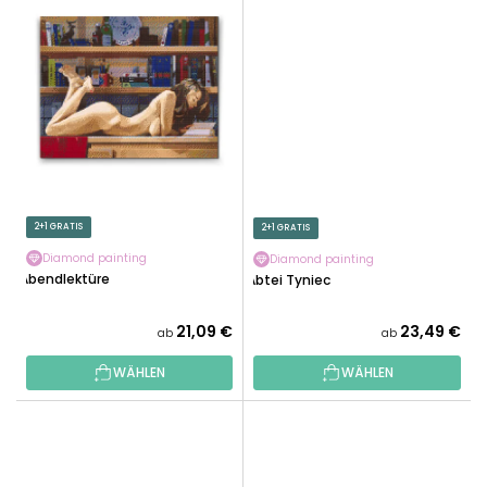
2+1 GRATIS
2+1 GRATIS
Diamond painting
Diamond painting
Abendlektüre
Abtei Tyniec
21,09 €
23,49 €
ab
ab
WÄHLEN
WÄHLEN