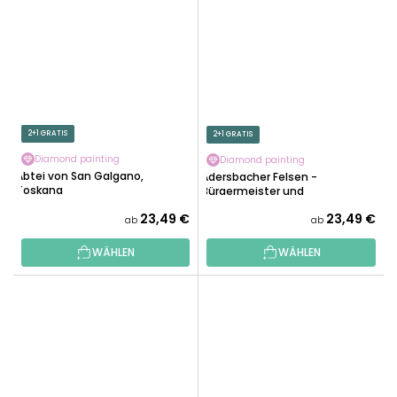
2+1 GRATIS
2+1 GRATIS
Diamond painting
Diamond painting
Abtei von San Galgano,
Adersbacher Felsen -
Toskana
Bürgermeister und
Bürgermeisterin
23,49 €
23,49 €
ab
ab
WÄHLEN
WÄHLEN