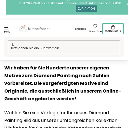
Zum
Jetzt 20% RABATT auf alle Punktmalerei-Bilder! Gutscheincode: DOT20
ZUR AKTION
Inhalt
springen
Einloggen
WARENKORB
Wunschliste
Menü
Startseite
/
Technik
/
Diamond painting
/
Unsere Motive
Wir haben für Sie Hunderte unserer eigenen
Motive zum Diamond Painting nach Zahlen
vorbereitet. Die vorgefertigten Motive sind
Originale, die ausschließlich in unserem Online-
Geschäft angeboten werden!
Wählen Sie eine Vorlage für Ihr neues Diamond
Painting Bild aus unserer umfangreichen Kollektion!