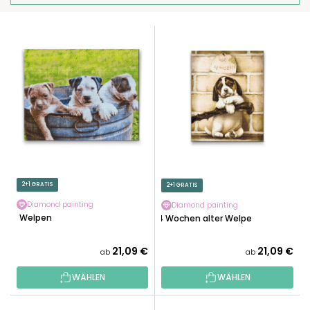
O
D
L
U
I
K
S
T
T
S
E
O
D
R
E
T
R
I
P
E
R
2+1 GRATIS
2+1 GRATIS
R
O
U
Diamond painting
Diamond painting
D
3 Welpen
4 Wochen alter Welpe
N
U
G
K
21,09 €
21,09 €
ab
ab
T
WÄHLEN
WÄHLEN
E