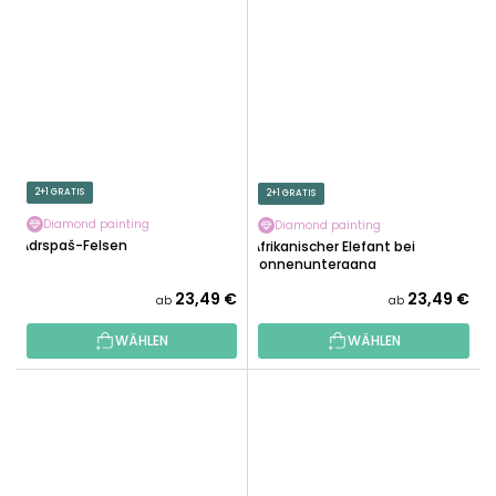
2+1 GRATIS
2+1 GRATIS
Diamond painting
Diamond painting
Adrspaš-Felsen
Afrikanischer Elefant bei
Sonnenuntergang
23,49 €
23,49 €
ab
ab
WÄHLEN
WÄHLEN