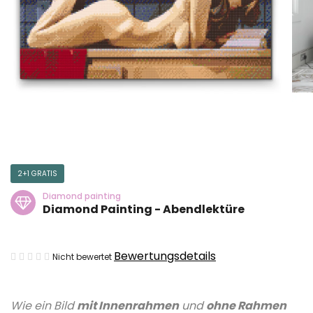
2+1 GRATIS
Diamond painting
Diamond Painting - Abendlektüre
Die
Bewertungsdetails
Nicht bewertet
durchschnittliche
Produktbewertung
Wie ein Bild
mit Innenrahmen
und
ohne Rahmen
ist