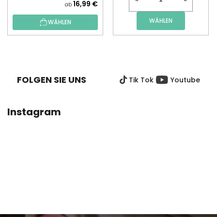
16,99 €
ab
WÄHLEN
WÄHLEN
F
U
SS
FOLGEN SIE UNS
Tik Tok
Youtube
Z
E
I
Instagram
L
E