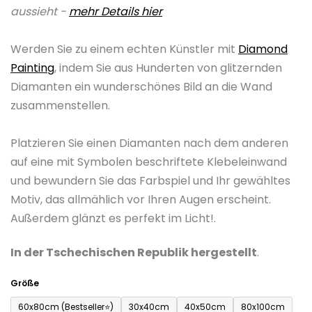
aussieht -
mehr Details hier
0,0
von
Werden Sie zu einem echten Künstler mit
Diamond
5
Painting
, indem Sie aus Hunderten von glitzernden
Sternen.
Diamanten ein wunderschönes Bild an die Wand
zusammenstellen.
Platzieren Sie einen Diamanten nach dem anderen
auf eine mit Symbolen beschriftete Klebeleinwand
und bewundern Sie das Farbspiel und Ihr gewähltes
Motiv, das allmählich vor Ihren Augen erscheint.
Außerdem glänzt es perfekt im Licht!.
In der Tschechischen Republik hergestellt
.
Größe
60x80cm (Bestseller⭐)
30x40cm
40x50cm
80x100cm