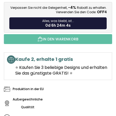
Ve
-4%
Verpassen Sie nicht die Gelegenheit,
Rabatt zu erhalten.
Verwenden Sie den Code:
OFF4
Alles, was bleibt, ist...
0d 6h 24m 2s
IN DEN WARENKORB
Kaufe 2, erhalte 1 gratis
⭐ Kaufen Sie 3 beliebige Designs und erhalten
Sie das günstigste GRATIS! ⭐
Produktion in der EU
Außergewöhnliche
Qualität