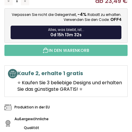
ab
23,49 €
Ve
-4%
Verpassen Sie nicht die Gelegenheit,
Rabatt zu erhalten.
Verwenden Sie den Code:
OFF4
Alles, was bleibt, ist...
0d 15h 13m 30s
IN DEN WARENKORB
Kaufe 2, erhalte 1 gratis
⭐ Kaufen Sie 3 beliebige Designs und erhalten
Sie das günstigste GRATIS! ⭐
Produktion in der EU
Außergewöhnliche
Qualität