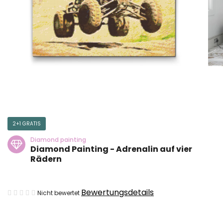
2+1 GRATIS
Diamond painting
Diamond Painting - Adrenalin auf vier
Rädern
Die
Bewertungsdetails
Nicht bewertet
durchschnittliche
Produktbewertung