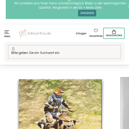
Zum
Wir erstellen aus Ihren Fotos schnellstmöglich Bilder in der bestmöglichen
Qualität. Hergestellt in der EU = keine Zölle
Inhalt
ANSEHEN
springen
Einloggen
WARENKORB
Wunschliste
Menü
Startseite
/
Technik
/
Diamond painting
/
Diamond Painting -
Adrenalin auf vier Rädern