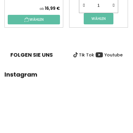
16,99 €
ab
WÄHLEN
WÄHLEN
F
U
SS
FOLGEN SIE UNS
Tik Tok
Youtube
Z
E
I
Instagram
L
E