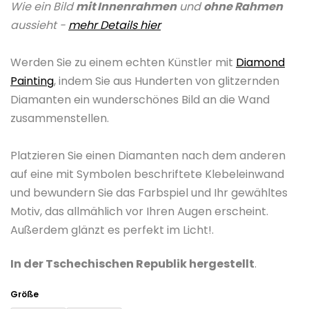
Wie ein Bild
mit Innenrahmen
und
ohne Rahmen
ist
aussieht -
mehr Details hier
0,0
von
Werden Sie zu einem echten Künstler mit
Diamond
5
Painting
, indem Sie aus Hunderten von glitzernden
Sternen.
Diamanten ein wunderschönes Bild an die Wand
zusammenstellen.
Platzieren Sie einen Diamanten nach dem anderen
auf eine mit Symbolen beschriftete Klebeleinwand
und bewundern Sie das Farbspiel und Ihr gewähltes
Motiv, das allmählich vor Ihren Augen erscheint.
Außerdem glänzt es perfekt im Licht!.
In der Tschechischen Republik hergestellt
.
Größe