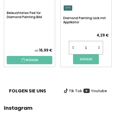
3 + 1
Beleuchtetes Pad für
Diamond Painting Bild
Diamond Painting Lack mit
Applikator
4,29 €
16,99 €
ab
WÄHLEN
WÄHLEN
F
U
SS
FOLGEN SIE UNS
Tik Tok
Youtube
Z
E
I
Instagram
L