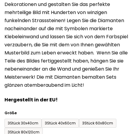
Dekorationen und gestalten Sie das perfekte
ist
mehrteilige Bild mit Hunderten von winzigen
0,0
funkelnden Strasssteinen! Legen Sie die Diamanten
von
nacheinander auf die mit Symbolen markierte
5
Klebeleinwand und lassen Sie sich von dem Farbspiel
Sternen.
verzaubern, die Sie mit dem von Ihnen gewählten
Musterbild zum Leben erweckt haben. Wenn Sie alle
Teile des Bildes fertiggestellt haben, hängen Sie sie
nebeneinander an die Wand und genießen Sie Ihr
Meisterwerk! Die mit Diamanten bemalten Sets
glänzen atemberaubend im Licht!
Hergestellt in der EU!
Größe
3Stück 30x40cm
3Stück 40x60cm
3Stück 60x80cm
3Stück 80x120cm