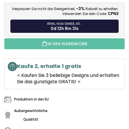
Ve
-3%
Verpassen Sie nicht die Gelegenheit,
Rabatt zu erhalten.
Verwenden Sie den Code:
CPN3
Alles, was bleibt, ist...
0d 12h 8m 30s
IN DEN WARENKORB
Kaufe 2, erhalte 1 gratis
⭐ Kaufen Sie 3 beliebige Designs und erhalten
Sie das günstigste GRATIS! ⭐
Produktion in der EU
Außergewöhnliche
Qualität