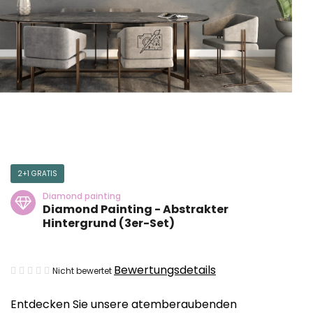
2+1 GRATIS
Diamond painting
Diamond Painting - Abstrakter
Hintergrund (3er-Set)
Die
Bewertungsdetails
Nicht bewertet
durchschnittliche
Entdecken Sie unsere atemberaubenden
Produktbewertung