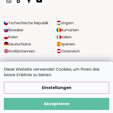
Tschechische Republik
Ungarn
Slowakei
Rumänien
Polen
Italien
Deutschland
Spanien
Großbritannien
Österreich
ZUVERLÄSSIGE TRANSPORTMÖGLICHKEITEN
Diese Website verwendet Cookies, um Ihnen das
beste Erlebnis zu bieten.
SICHERE ZAHLUNGSOPTIONEN
Einstellungen
Akzeptieren
Copyright 2026
BildvomFoto.de
. Alle Rechte vorbehalten.
Erstellt von Shoptet Premium
|
Upravilo
FV STUDIO