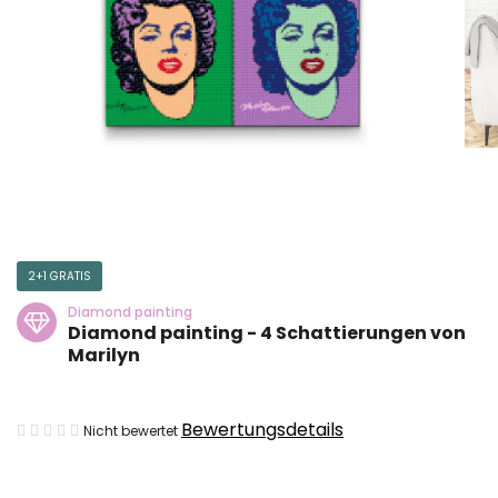
2+1 GRATIS
Diamond painting
Diamond painting - 4 Schattierungen von
Marilyn
Die
Bewertungsdetails
Nicht bewertet
durchschnittliche
Produktbewertung