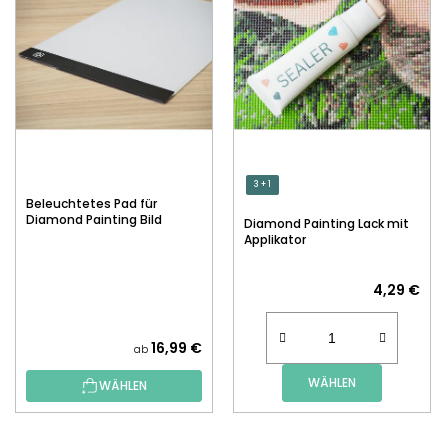
3 + 1
Beleuchtetes Pad für
Diamond Painting Bild
Diamond Painting Lack mit
Applikator
4,29 €
16,99 €
ab
WÄHLEN
WÄHLEN
F