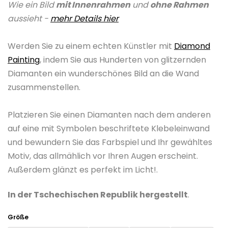
Wie ein Bild
mit Innenrahmen
und
ohne Rahmen
ist
aussieht -
mehr Details hier
0,0
von
Werden Sie zu einem echten Künstler mit
Diamond
5
Painting
, indem Sie aus Hunderten von glitzernden
Sternen.
Diamanten ein wunderschönes Bild an die Wand
zusammenstellen.
Platzieren Sie einen Diamanten nach dem anderen
auf eine mit Symbolen beschriftete Klebeleinwand
und bewundern Sie das Farbspiel und Ihr gewähltes
Motiv, das allmählich vor Ihren Augen erscheint.
Außerdem glänzt es perfekt im Licht!.
In der Tschechischen Republik hergestellt
.
Größe