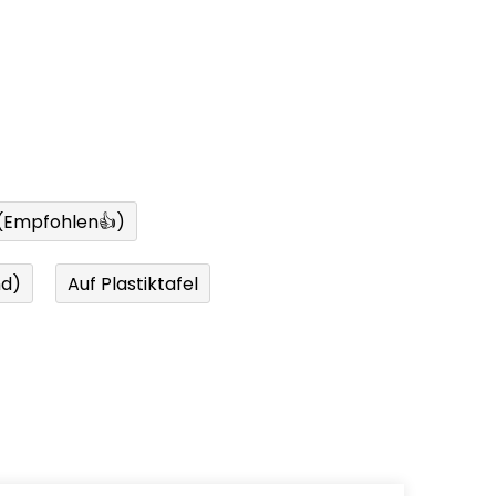
 (Empfohlen👍)
nd)
Auf Plastiktafel