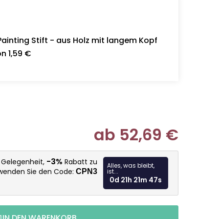
inting Stift - aus Holz mit langem Kopf
n 1,59 €
ab
52,69 €
Verkaufspr
-3%
e Gelegenheit,
Rabatt zu
Alles, was bleibt,
rwenden Sie den Code:
CPN3
ist...
0d 21h 21m 46s
IN DEN WARENKORB