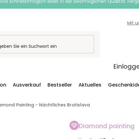
otos schnellstmöglich Bilder in der bestmöglichen Qualität. Herges
Mit 
Einlogg
ion
Ausverkauf
Bestseller
Aktuelles
Geschenkid
amond Painting - Nächtliches Bratislava
Diamond painting