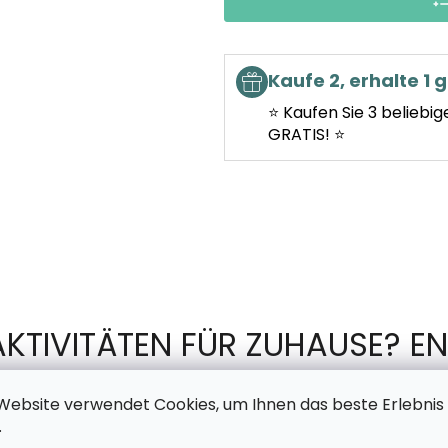
Kaufe 2, erhalte 1 g
⭐ Kaufen Sie 3 beliebig
GRATIS! ⭐
AKTIVITÄTEN FÜR ZUHAUSE? EN
TSCHECHISCHEN PRODUKTION 
Website verwendet Cookies, um Ihnen das beste Erlebnis
.