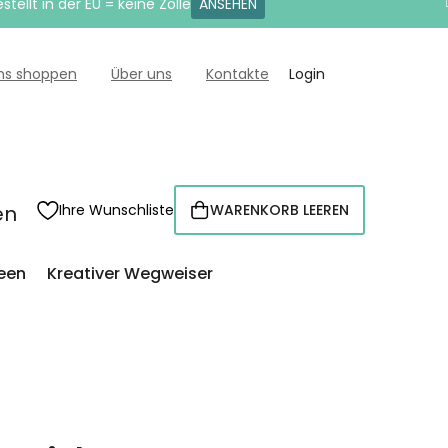
tellt in der EU = keine Zölle
ANSEHEN
uns shoppen
Über uns
Kontakte
Login
en
Ihre Wunschliste
WARENKORB LEEREN
WARENKORB
een
Kreativer Wegweiser