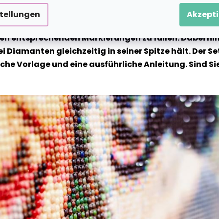
stellungen
Akzepti
te Motiv wird auf eine klebrige Leinwand vorgedruckt 
n entsprechenden Markierungen zu füllen. Dabei hilf
ei Diamanten gleichzeitig in seiner Spitze hält. Der
 Vorlage und eine ausführliche Anleitung. Sind Sie b