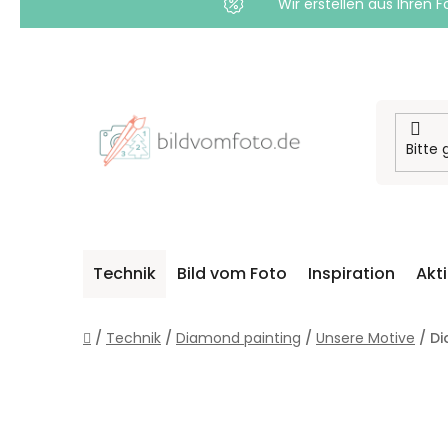
Wir erstellen aus Ihren F
Zum
Inhalt
springen
Technik
Bild vom Foto
Inspiration
Akt
Startseite
/
Technik
/
Diamond painting
/
Unsere Motive
/
Di