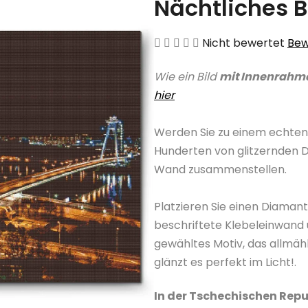
Nächtliches B
Die
Nicht bewertet
Bew
durchschnittliche
Wie ein Bild
mit Innenrahm
Produktbewertung
hier
ist
0,0
Werden Sie zu einem echten
von
Hunderten von glitzernden 
5
Wand zusammenstellen.
Sternen.
Platzieren Sie einen Diama
beschriftete Klebeleinwand 
gewähltes Motiv, das allmäh
glänzt es perfekt im Licht!.
In der Tschechischen Repu