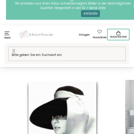
Zum
Wir erstellen aus Ihren Fotos schnellstmöglich Bilder in der bestmöglichen
Qualität. Hergestellt in der EU = keine Zölle
Inhalt
ANSEHEN
springen
Einloggen
WARENKORB
Wunschliste
Menü
Startseite
/
Technik
/
Diamond painting
/
Diamond Painting -
Audrey Hepburn mit Hut