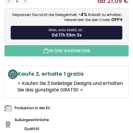
ab
21,09 €
Ve
-4%
Verpassen Sie nicht die Gelegenheit,
Rabatt zu erhalten.
Verwenden Sie den Code:
OFF4
Alles, was bleibt, ist...
0d 17h 59m 2s
IN DEN WARENKORB
Kaufe 2, erhalte 1 gratis
⭐ Kaufen Sie 3 beliebige Designs und erhalten
Sie das günstigste GRATIS! ⭐
Produktion in der EU
Außergewöhnliche
Qualität