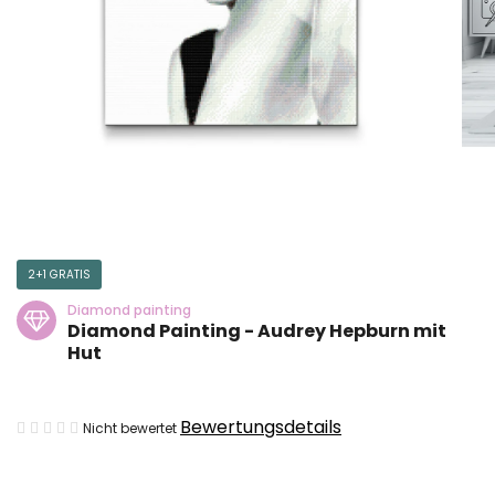
2+1 GRATIS
Diamond painting
Diamond Painting - Audrey Hepburn mit
Hut
Die
Bewertungsdetails
Nicht bewertet
durchschnittliche
Produktbewertung