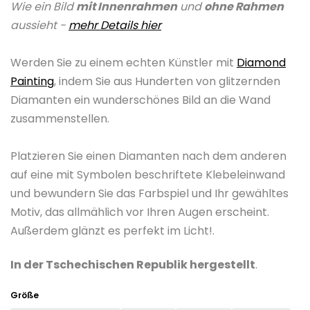
Wie ein Bild
mit Innenrahmen
und
ohne Rahmen
ist
aussieht -
mehr Details hier
0,0
von
Werden Sie zu einem echten Künstler mit
Diamond
5
Painting
, indem Sie aus Hunderten von glitzernden
Sternen.
Diamanten ein wunderschönes Bild an die Wand
zusammenstellen.
Platzieren Sie einen Diamanten nach dem anderen
auf eine mit Symbolen beschriftete Klebeleinwand
und bewundern Sie das Farbspiel und Ihr gewähltes
Motiv, das allmählich vor Ihren Augen erscheint.
Außerdem glänzt es perfekt im Licht!.
In der Tschechischen Republik hergestellt
.
Größe