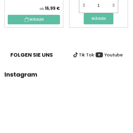
16,99 €
ab
WÄHLEN
WÄHLEN
F
U
SS
FOLGEN SIE UNS
Tik Tok
Youtube
Z
E
I
Instagram
L
E