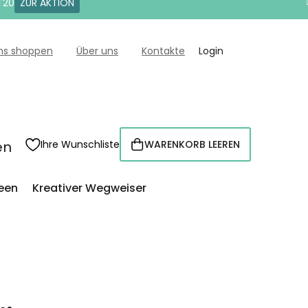
T20
ZUR AKTION
uns shoppen
Über uns
Kontakte
Login
en
Ihre Wunschliste
WARENKORB LEEREN
WARENKORB
een
Kreativer Wegweiser