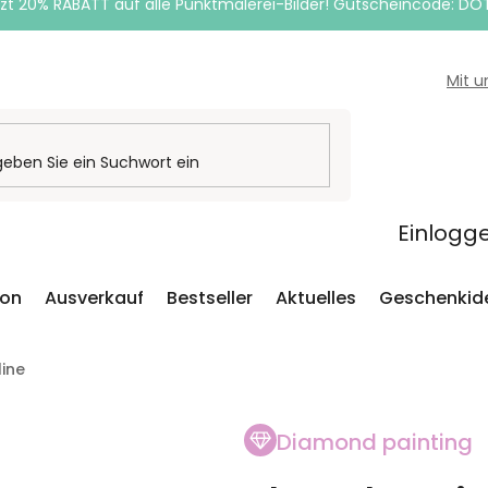
zt 20% RABATT auf alle Punktmalerei-Bilder! Gutscheincode: DO
Mit 
Einlogg
ion
Ausverkauf
Bestseller
Aktuelles
Geschenkid
line
Diamond painting