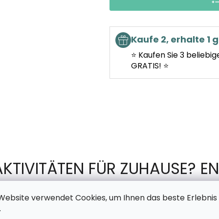
Kaufe 2, erhalte 1 g
⭐ Kaufen Sie 3 beliebig
GRATIS! ⭐
AKTIVITÄTEN FÜR ZUHAUSE? EN
TSCHECHISCHEN PRODUKTION 
Website verwendet Cookies, um Ihnen das beste Erlebnis
.