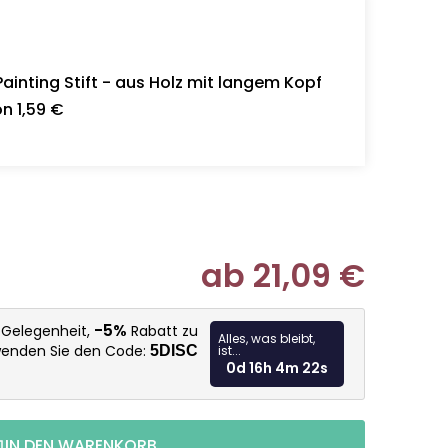
inting Stift - aus Holz mit langem Kopf
n 1,59 €
ab
21,09 €
Verkaufspr
-5%
e Gelegenheit,
Rabatt zu
Alles, was bleibt,
wenden Sie den Code:
5DISC
ist...
0d 16h 4m 20s
IN DEN WARENKORB