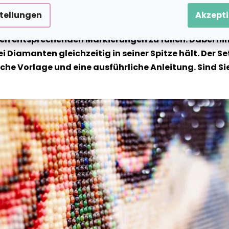
stellungen
Akzepti
te Motiv wird auf eine klebrige Leinwand vorgedruckt 
n entsprechenden Markierungen zu füllen. Dabei hilf
ei Diamanten gleichzeitig in seiner Spitze hält. Der
 Vorlage und eine ausführliche Anleitung. Sind Sie b