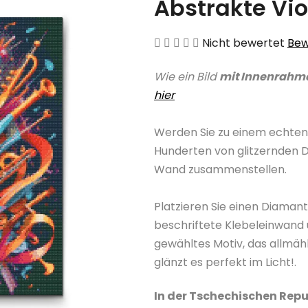
Abstrakte Vio
Die
Nicht bewertet
Bew
durchschnittliche
Wie ein Bild
mit Innenrahm
Produktbewertung
hier
ist
0,0
Werden Sie zu einem echten
von
Hunderten von glitzernden 
5
Wand zusammenstellen.
Sternen.
Platzieren Sie einen Diama
beschriftete Klebeleinwand 
gewähltes Motiv, das allmäh
glänzt es perfekt im Licht!.
In der Tschechischen Repu