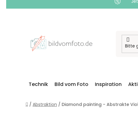
Jet
Zum
Inhalt
springen
Technik
Bild vom Foto
Inspiration
Akt
Startseite
/
Abstraktion
/
Diamond painting - Abstrakte Vio