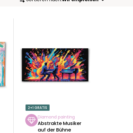
R
O
D
U
K
T
S
O
2+1 GRATIS
R
Diamond painting
Abstrakte Musiker
T
auf der Bühne