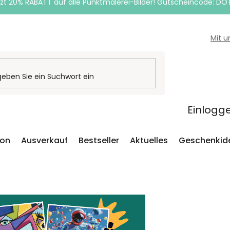
zt 20% RABATT auf alle Punktmalerei-Bilder! Gutscheincode: DO
Mit 
Einlogg
ion
Ausverkauf
Bestseller
Aktuelles
Geschenkid