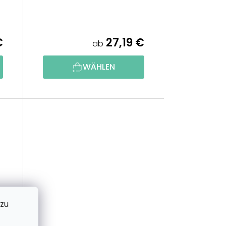
I
E
€
27,19 €
ab
R
WÄHLEN
U
N
G
 zu