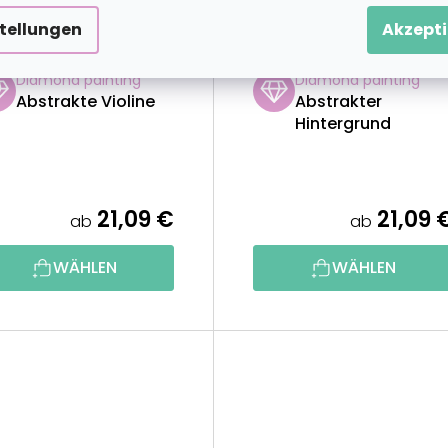
stellungen
Akzepti
1 GRATIS
2+1 GRATIS
Diamond painting
Diamond painting
Abstrakte Violine
Abstrakter
Hintergrund
21,09 €
21,09 
ab
ab
WÄHLEN
WÄHLEN