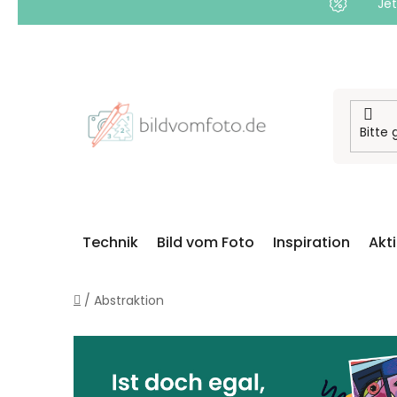
Jet
Zum
Inhalt
springen
Technik
Bild vom Foto
Inspiration
Akt
Startseite
/
Abstraktion