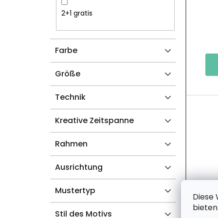
S
R
2+1 gratis
T
O
Farbe
E
D
U
Größe
K
Technik
T
Kreative Zeitspanne
E
Rahmen
Ausrichtung
Mustertyp
Diese 
bieten
Stil des Motivs