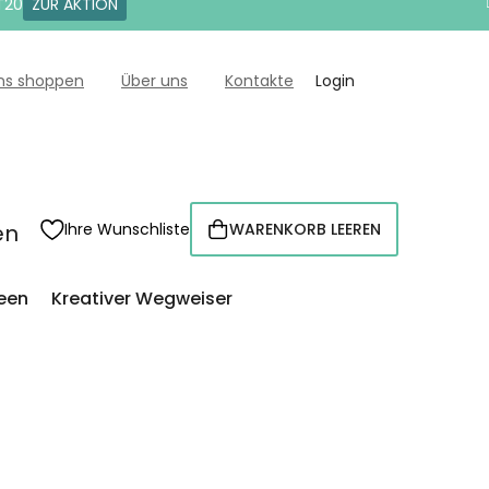
T20
ZUR AKTION
uns shoppen
Über uns
Kontakte
Login
en
Ihre Wunschliste
WARENKORB LEEREN
WARENKORB
een
Kreativer Wegweiser