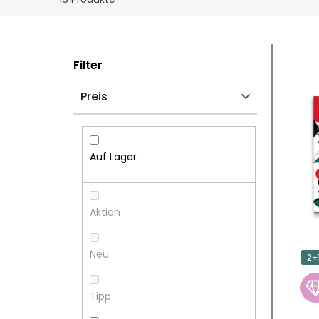
S
L
Filter
E
I
Preis
I
S
T
T
Auf Lager
E
E
N
D
Aktion
L
E
Neu
2+
E
R
Tipp
I
P