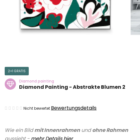
2+1 GRATIS
Diamond painting
Diamond Painting - Abstrakte Blumen 2
Die
Bewertungsdetails
Nicht bewertet
durchschnittliche
Produktbewertung
Wie ein Bild
mit Innenrahmen
und
ohne Rahmen
ist
aussieht -
mehr Details hier