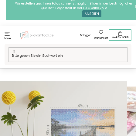
Zum
Wir erstellen aus Ihren Fotos schnellstmöglich Bilder in der bestmöglichen
Qualität. Hergestellt in der EU = keine Zölle
Inhalt
ANSEHEN
springen
Einloggen
WARENKORB
Wunschliste
Menü
Startseite
/
Technik
/
Bügelperlen
/
Motive
/
Bügelperlen - Steg am
See