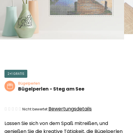
2+1 GRATIS
Bügelperlen
Bügelperlen - Steg am See
Die
Bewertungsdetails
Nicht bewertet
durchschnittliche
Lassen Sie sich von dem Spaß mitreißen, und
Produktbewertung
genießen Sie die kreative Tätigkeit, die Bügelperlen
ist