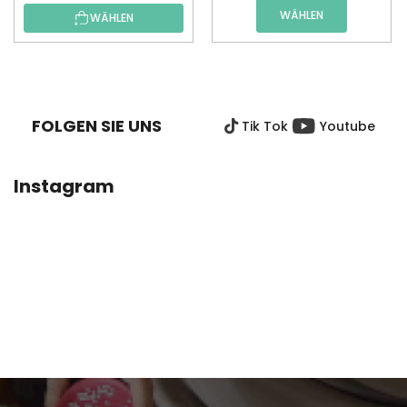
WÄHLEN
WÄHLEN
F
U
SS
FOLGEN SIE UNS
Tik Tok
Youtube
Z
E
I
Instagram
L
E