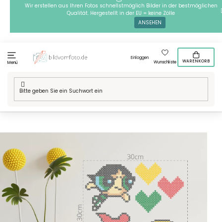
Zum
Wir erstellen aus Ihren Fotos schnellstmöglich Bilder in der bestmöglichen
Qualität. Hergestellt in der EU = keine Zölle
Inhalt
ANSEHEN
springen
Einloggen
WARENKORB
Wunschliste
Menü
Startseite
/
Technik
/
Bügelperlen
/
Motive
/
Bügelperlen -
Powerpuff girls