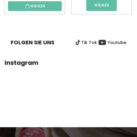
WÄHLEN
WÄHLEN
F
U
SS
FOLGEN SIE UNS
Tik Tok
Youtube
Z
E
I
Instagram
L
E