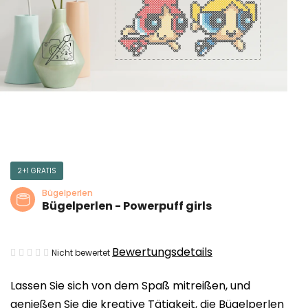
2+1 GRATIS
Bügelperlen
Bügelperlen - Powerpuff girls
Die
Bewertungsdetails
Nicht bewertet
durchschnittliche
Lassen Sie sich von dem Spaß mitreißen, und
Produktbewertung
genießen Sie die kreative Tätigkeit, die Bügelperlen
ist