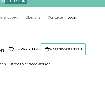
T20
ZUR AKTION
uns shoppen
Über uns
Kontakte
Login
en
Ihre Wunschliste
WARENKORB LEEREN
WARENKORB
een
Kreativer Wegweiser