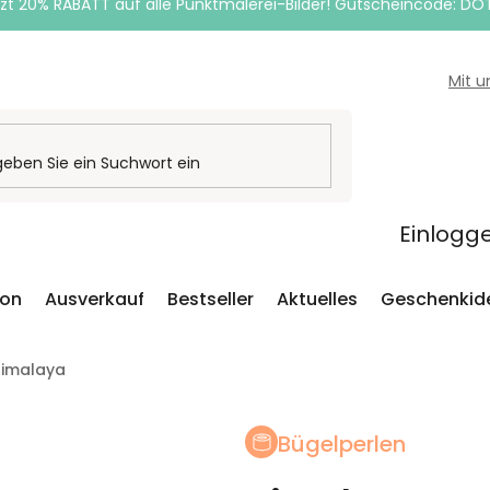
zt 20% RABATT auf alle Punktmalerei-Bilder! Gutscheincode: DO
Mit 
Einlogg
ion
Ausverkauf
Bestseller
Aktuelles
Geschenkid
Himalaya
Bügelperlen