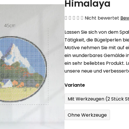
Himalaya
Die
Nicht bewertet
Bew
durchschnittliche
Lassen Sie sich von dem Spaß
Produktbewertung
Tätigkeit, die Bügelperlen b
ist
Motive nehmen Sie mit auf ein
0,0
ein wunderbares Gemälde in
von
ein sehr beliebtes Produkt. 
5
unsere neue und verbessert
Sternen.
Variante
Mit Werkzeugen (2 Stück St
Ohne Werkzeuge