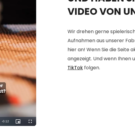
VIDEO VON U
Wir drehen gerne spielerisch
Aufnahmen aus unserer Fabrik
hier an! Wenn Sie die Seite 
angezeigt. Und wenn Ihnen u
TikTok
folgen.
Remaining
-
0:10
Picture-
Fullscreen
in-
Picture
Time