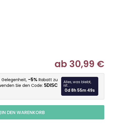
ab
30,99 €
Verkaufspr
-5%
e Gelegenheit,
Rabatt zu
Alles, was bleibt,
rwenden Sie den Code:
5DISC
ist...
0d 8h 55m 48s
IN DEN WARENKORB