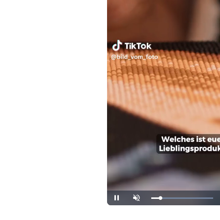
Loaded
:
Pause
Unmute
100.00%