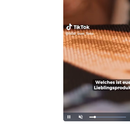
Loaded
:
Pause
Unmute
100.00%