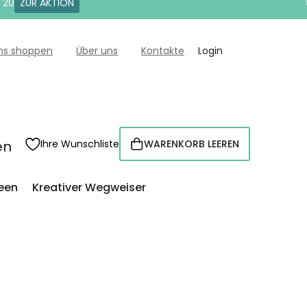
T20
ZUR AKTION
uns shoppen
Über uns
Kontakte
Login
en
Ihre Wunschliste
WARENKORB LEEREN
WARENKORB
een
Kreativer Wegweiser