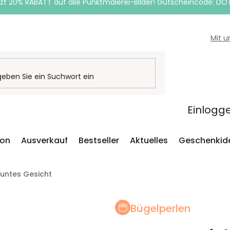
zt 20% RABATT auf alle Punktmalerei-Bilder! Gutscheincode: DO
Mit 
Einlogg
ion
Ausverkauf
Bestseller
Aktuelles
Geschenkid
Buntes Gesicht
Bügelperlen