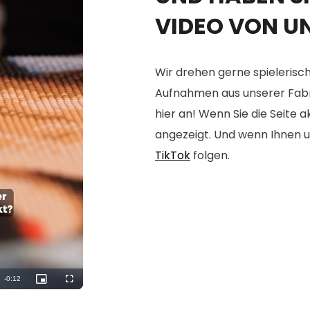
VIDEO VON U
Wir drehen gerne spielerisch
Aufnahmen aus unserer Fabrik
hier an! Wenn Sie die Seite 
angezeigt. Und wenn Ihnen u
TikTok
folgen.
Remaining
-
0:10
Picture-
Fullscreen
in-
Picture
Time