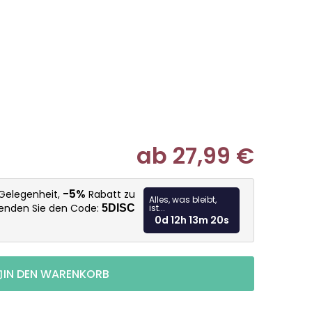
ab
27,99 €
Verkaufspr
-5%
 Gelegenheit,
Rabatt zu
Alles, was bleibt,
wenden Sie den Code:
5DISC
ist...
0d 12h 13m 19s
IN DEN WARENKORB