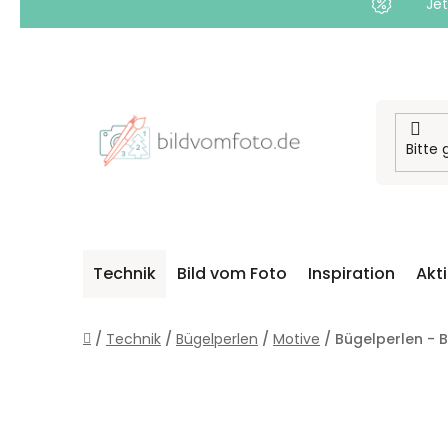
Jet
Zum
Inhalt
springen
Technik
Bild vom Foto
Inspiration
Akt
Startseite
/
Technik
/
Bügelperlen
/
Motive
/
Bügelperlen - 