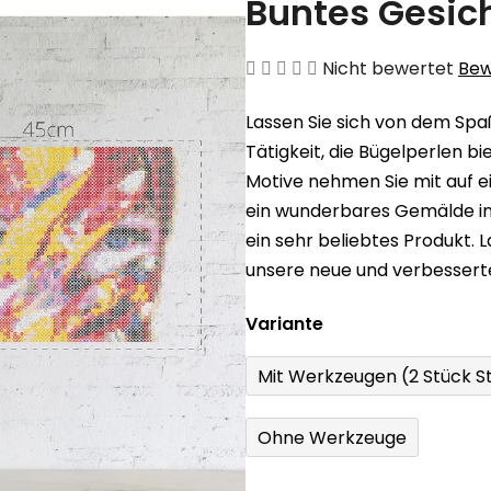
Buntes Gesic
Die
Nicht bewertet
Bew
durchschnittliche
Lassen Sie sich von dem Spaß
Produktbewertung
Tätigkeit, die Bügelperlen b
ist
Motive nehmen Sie mit auf ein
0,0
ein wunderbares Gemälde in
von
ein sehr beliebtes Produkt. 
5
unsere neue und verbessert
Sternen.
Variante
Mit Werkzeugen (2 Stück St
Ohne Werkzeuge