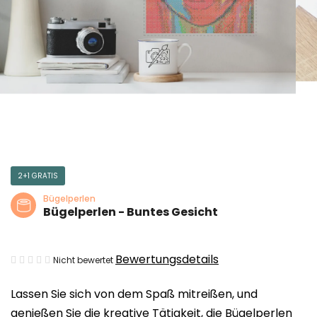
2+1 GRATIS
Bügelperlen
Bügelperlen - Buntes Gesicht
Die
Bewertungsdetails
Nicht bewertet
durchschnittliche
Lassen Sie sich von dem Spaß mitreißen, und
Produktbewertung
genießen Sie die kreative Tätigkeit, die Bügelperlen
ist