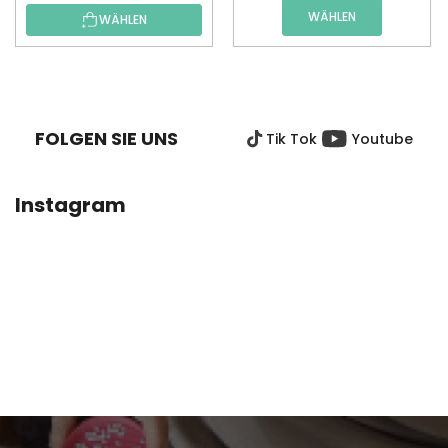
WÄHLEN
WÄHLEN
F
U
SS
FOLGEN SIE UNS
Tik Tok
Youtube
Z
E
I
Instagram
L
E