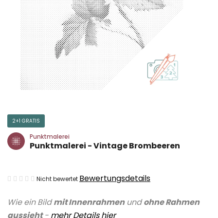
2+1 GRATIS
Punktmalerei
Punktmalerei - Vintage Brombeeren
Die
Bewertungsdetails
Nicht bewertet
durchschnittliche
Wie ein Bild
mit Innenrahmen
und
ohne Rahmen
Produktbewertung
aussieht
-
mehr Details
hier
ist