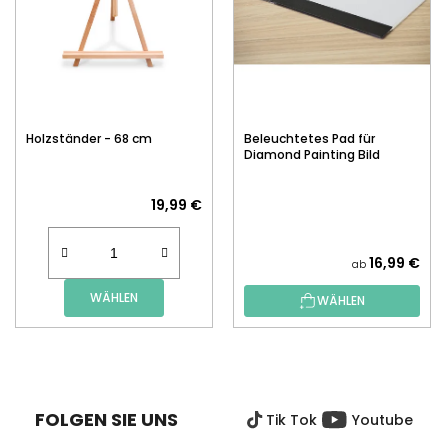
Holzständer - 68 cm
Beleuchtetes Pad für
Diamond Painting Bild
19,99 €
16,99 €
ab
WÄHLEN
WÄHLEN
F
U
SS
FOLGEN SIE UNS
Tik Tok
Youtube
Z