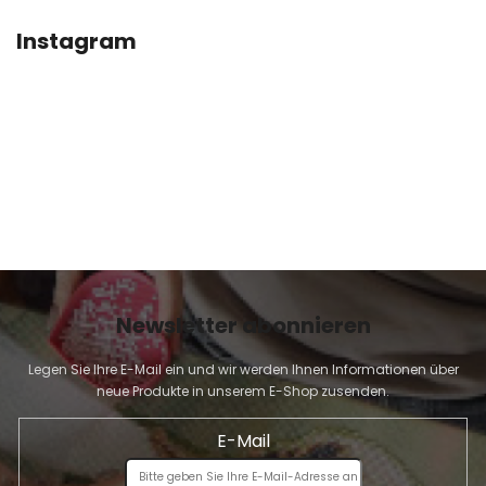
E
I
Instagram
L
E
Newsletter abonnieren
Legen Sie Ihre E-Mail ein und wir werden Ihnen Informationen über
neue Produkte in unserem E-Shop zusenden.
E-Mail