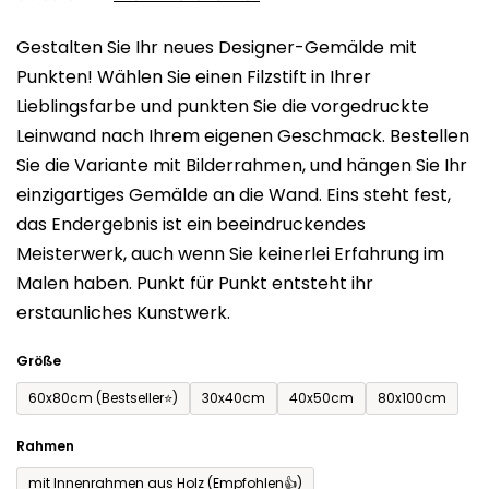
0,0
Gestalten Sie Ihr neues Designer-Gemälde mit
von
Punkten! Wählen Sie einen Filzstift in Ihrer
5
Lieblingsfarbe und punkten Sie die vorgedruckte
Sternen.
Leinwand nach Ihrem eigenen Geschmack. Bestellen
Sie die Variante mit Bilderrahmen, und hängen Sie Ihr
einzigartiges Gemälde an die Wand. Eins steht fest,
das Endergebnis ist ein beeindruckendes
Meisterwerk, auch wenn Sie keinerlei Erfahrung im
Malen haben. Punkt für Punkt entsteht ihr
erstaunliches Kunstwerk.
Größe
60x80cm (Bestseller⭐)
30x40cm
40x50cm
80x100cm
Rahmen
mit Innenrahmen aus Holz (Empfohlen👍)