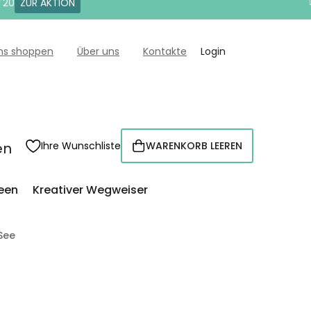
T20
ZUR AKTION
uns shoppen
Über uns
Kontakte
Login
en
Ihre Wunschliste
WARENKORB LEEREN
WARENKORB
een
Kreativer Wegweiser
See