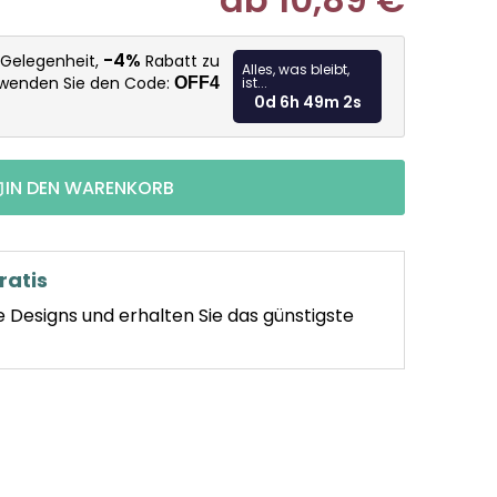
Verkaufspr
-4%
 Gelegenheit,
Rabatt zu
Alles, was bleibt,
rwenden Sie den Code:
OFF4
ist...
0d 6h 49m 1s
IN DEN WARENKORB
ratis
e Designs und erhalten Sie das günstigste