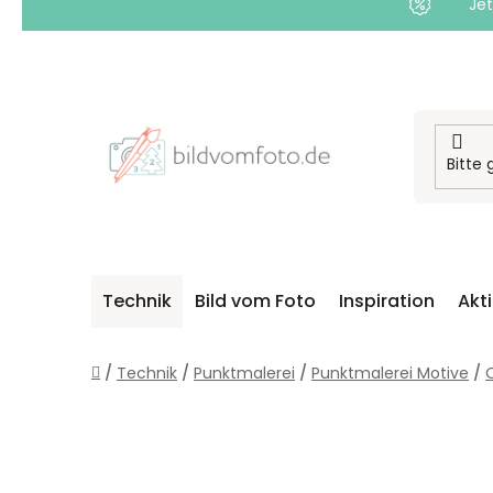
Jet
Zum
Inhalt
springen
Technik
Bild vom Foto
Inspiration
Akt
Startseite
/
Technik
/
Punktmalerei
/
Punktmalerei Motive
/
O