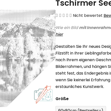
Tschirmer Se
Die
Nicht bewertet
Bew
durchschnittliche
Wie ein Bild
mit Innenrahm
Produktbewertung
hier
ist
0,0
Gestalten Sie Ihr neues Des
von
Filzstift in Ihrer Lieblingsf
5
nach Ihrem eigenen Geschmac
Sternen.
Bilderrahmen, und hängen Sie
steht fest, das Endergebnis 
wenn Sie keinerlei Erfahrung
erstaunliches Kunstwerk.
Größe
60x80cm (Bestseller⭐)