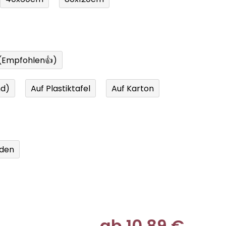
 (Empfohlen👍)
nd)
Auf Plastiktafel
Auf Karton
den
ab
10,89 €