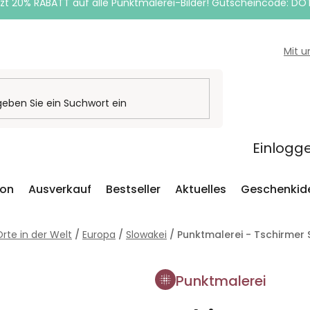
zt 20% RABATT auf alle Punktmalerei-Bilder! Gutscheincode: DO
Mit 
Einlogg
ion
Ausverkauf
Bestseller
Aktuelles
Geschenkid
rte in der Welt
/
Europa
/
Slowakei
/
Punktmalerei - Tschirmer 
Punktmalerei