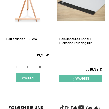
Holzständer - 68 cm
Beleuchtetes Pad für
Diamond Painting Bild
19,99 €
16,99 €
ab
WÄHLEN
WÄHLEN
F
U
SS
FOLGEN SIE UNS
Tik Tok
Youtube
Z