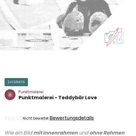
2+1 GRATIS
Punktmalerei
Punktmalerei - Teddybär Love
Die
Bewertungsdetails
Nicht bewertet
durchschnittliche
Wie ein Bild
mit Innenrahmen
und
ohne Rahmen
Produktbewertung