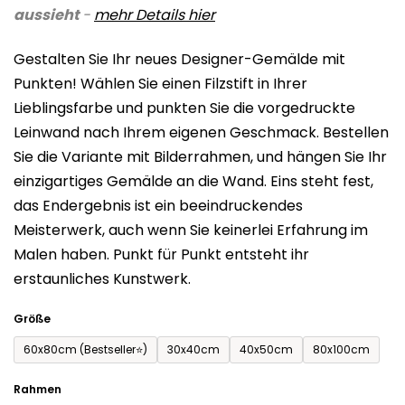
aussieht
-
mehr Details
hier
ist
0,0
Gestalten Sie Ihr neues Designer-Gemälde mit
von
Punkten! Wählen Sie einen Filzstift in Ihrer
5
Lieblingsfarbe und punkten Sie die vorgedruckte
Sternen.
Leinwand nach Ihrem eigenen Geschmack. Bestellen
Sie die Variante mit Bilderrahmen, und hängen Sie Ihr
einzigartiges Gemälde an die Wand. Eins steht fest,
das Endergebnis ist ein beeindruckendes
Meisterwerk, auch wenn Sie keinerlei Erfahrung im
Malen haben. Punkt für Punkt entsteht ihr
erstaunliches Kunstwerk.
Größe
60x80cm (Bestseller⭐)
30x40cm
40x50cm
80x100cm
Rahmen