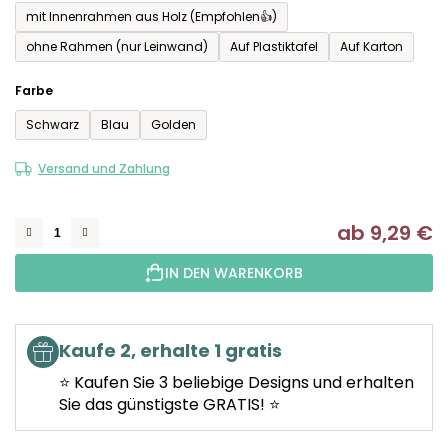
mit Innenrahmen aus Holz (Empfohlen👍)
ohne Rahmen (nur Leinwand)
Auf Plastiktafel
Auf Karton
Farbe
Schwarz
Blau
Golden
Versand und Zahlung
ab
9,29 €
Ve
IN DEN WARENKORB
Kaufe 2, erhalte 1 gratis
⭐ Kaufen Sie 3 beliebige Designs und erhalten
Sie das günstigste GRATIS! ⭐